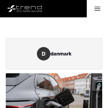
D
danmark