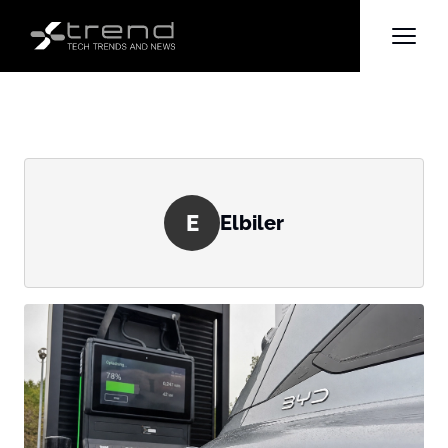
E
Elbiler