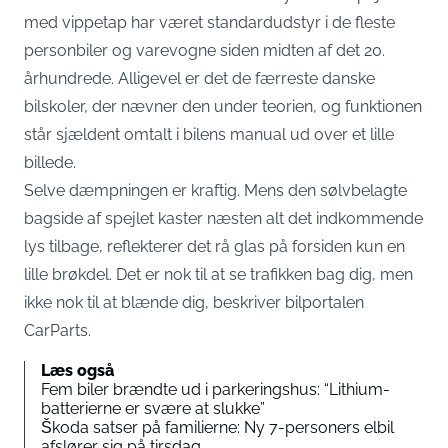
med vippetap har været standardudstyr i de fleste
personbiler og varevogne siden midten af det 20.
århundrede. Alligevel er det de færreste danske
bilskoler, der nævner den under teorien, og funktionen
står sjældent omtalt i bilens manual ud over et lille
billede.
Selve dæmpningen er kraftig. Mens den sølvbelagte
bagside af spejlet kaster næsten alt det indkommende
lys tilbage, reflekterer det rå glas på forsiden kun en
lille brøkdel. Det er nok til at se trafikken bag dig, men
ikke nok til at blænde dig,
beskriver bilportalen
CarParts
.
Læs også
Fem biler brændte ud i parkeringshus: “Lithium-
batterierne er svære at slukke”
Škoda satser på familierne: Ny 7-personers elbil
afslører sig på tirsdag