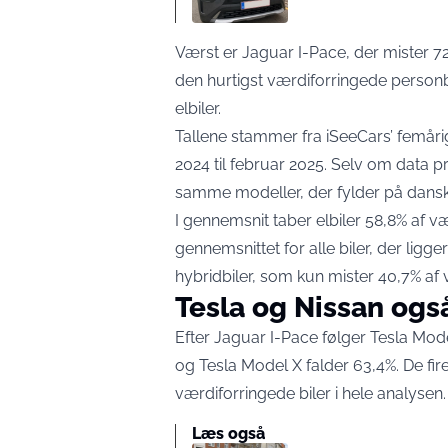
Værst er Jaguar I-Pace, der mister 72,
den hurtigst værdiforringede personb
elbiler.
Tallene stammer fra iSeeCars’ femår
2024 til februar 2025
. Selv om data p
samme modeller, der fylder på dansk
I gennemsnit taber elbiler 58,8% af v
gennemsnittet for alle biler, der lig
hybridbiler, som
kun mister 40,7% af
Tesla og Nissan ogs
Efter Jaguar I-Pace følger Tesla Mode
og Tesla Model X falder 63,4%. De fire
værdiforringede biler i hele analysen.
Læs også