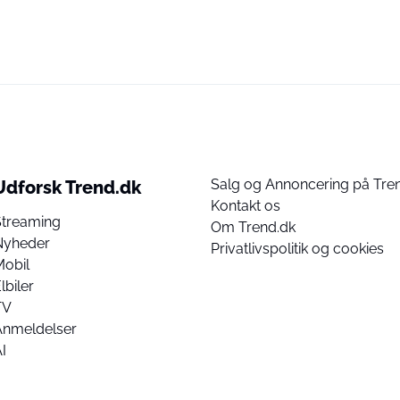
Salg og Annoncering på Tre
Udforsk Trend.dk
Kontakt os
Streaming
Om Trend.dk
Nyheder
Privatlivspolitik og cookies
Mobil
lbiler
TV
Anmeldelser
I