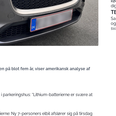
kø
di
T
Sa
og
sv
en på blot fem år, viser amerikansk analyse af
i parkeringshus: “Lithium-batterierne er svære at
erne: Ny 7-personers elbil afslører sig på tirsdag