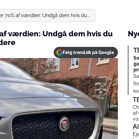
ber 70% af værdien: Undgå dem hvis du...
% af værdien: Undgå dem hvis du
Nye
dere
T
Følg trend.dk på Google
Sa
ga
pr
Sa
fo
ko
T
Ch
af
vo
AI
Ej