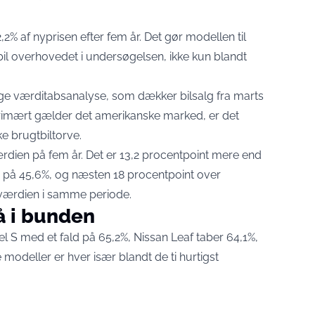
2% af nyprisen efter fem år. Det gør modellen til
il overhovedet i undersøgelsen, ikke kun blandt
ige værditabsanalyse,
som dækker bilsalg fra marts
rimært gælder det amerikanske marked, er det
e brugtbiltorve.
ærdien på fem år. Det er 13,2 procentpoint mere end
ger på 45,6%, og næsten 18 procentpoint over
 værdien
i samme periode.
å i bunden
l S med et fald på 65,2%, Nissan Leaf taber 64,1%,
 modeller er hver især blandt de ti hurtigst