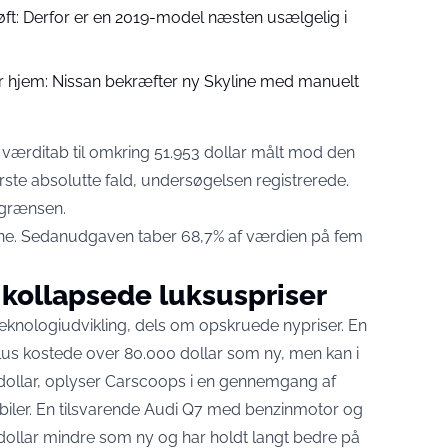
løft: Derfor er en 2019-model næsten usælgelig i
r hjem: Nissan bekræfter ny Skyline med manuelt
 værditab til omkring 51.953 dollar målt mod den
tørste absolutte fald, undersøgelsen registrerede.
-grænsen.
erne. Sedanudgaven
taber 68,7% af værdien
på fem
 kollapsede luksuspriser
teknologiudvikling, dels om opskruede nypriser. En
us kostede over 80.000 dollar som ny, men
kan i
ollar
, oplyser Carscoops i en gennemgang af
biler. En tilsvarende Audi Q7 med benzinmotor og
ollar mindre som ny og har holdt langt bedre på