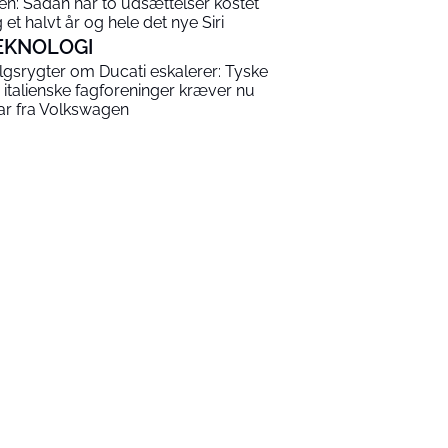
en: Sådan har to udsættelser kostet
g et halvt år og hele det nye Siri
EKNOLOGI
lgsrygter om Ducati eskalerer: Tyske
 italienske fagforeninger kræver nu
ar fra Volkswagen