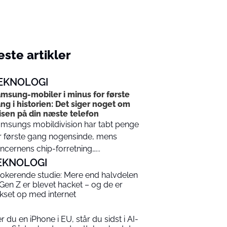
ste artikler
EKNOLOGI
msung-mobiler i minus for første
ng i historien: Det siger noget om
isen på din næste telefon
msungs mobildivision har tabt penge
r første gang nogensinde, mens
ncernens chip-forretning…...
EKNOLOGI
okerende studie: Mere end halvdelen
 Gen Z er blevet hacket – og de er
kset op med internet
er du en iPhone i EU, står du sidst i AI-