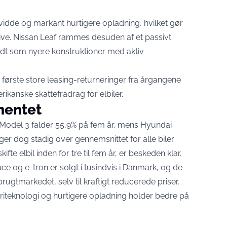
vidde og markant hurtigere opladning, hvilket gør
tive. Nissan Leaf rammes desuden af et passivt
 godt som nyere konstruktioner med aktiv
 første store leasing-returneringer fra årgangene
rikanske skattefradrag for elbiler.
mentet
a Model 3
falder 55,9% på fem år
, mens Hyundai
ger dog stadig over gennemsnittet for alle biler.
ifte elbil inden for tre til fem år, er beskeden klar.
ce og e-tron er solgt i tusindvis i Danmark, og de
brugtmarkedet, selv til kraftigt reducerede priser.
iteknologi og hurtigere opladning holder bedre på