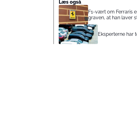
Læs også
F1-vært om Ferraris elb
graven, at han laver s
Eksperterne har t