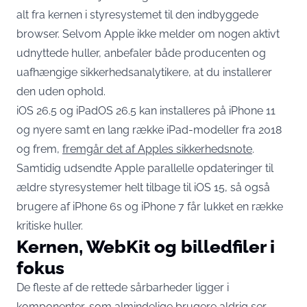
alt fra kernen i styresystemet til den indbyggede
browser. Selvom Apple ikke melder om nogen aktivt
udnyttede huller, anbefaler både producenten og
uafhængige sikkerhedsanalytikere, at du installerer
den uden ophold.
iOS 26.5 og iPadOS 26.5 kan installeres på iPhone 11
og nyere samt en lang række iPad-modeller fra 2018
og frem,
fremgår det af Apples sikkerhedsnote
.
Samtidig udsendte Apple parallelle opdateringer til
ældre styresystemer helt tilbage til iOS 15, så også
brugere af iPhone 6s og iPhone 7 får lukket en række
kritiske huller.
Kernen, WebKit og billedfiler i
fokus
De fleste af de rettede sårbarheder ligger i
komponenter, som almindelige brugere aldrig ser,