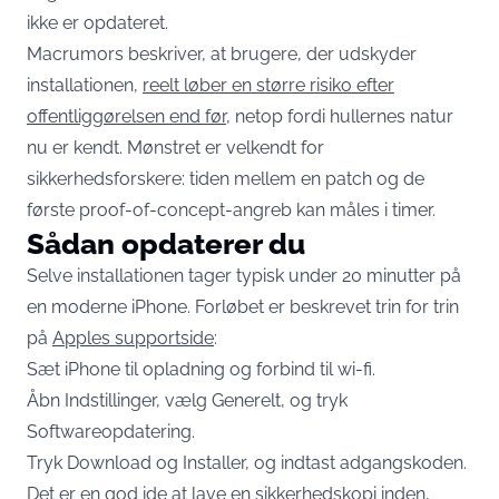
ikke er opdateret.
Macrumors beskriver, at brugere, der udskyder
installationen,
reelt løber en større risiko efter
offentliggørelsen end før
, netop fordi hullernes natur
nu er kendt. Mønstret er velkendt for
sikkerhedsforskere: tiden mellem en patch og de
første proof-of-concept-angreb kan måles i timer.
Sådan opdaterer du
Selve installationen tager typisk under 20 minutter på
en moderne iPhone. Forløbet er beskrevet trin for trin
på
Apples supportside
:
Sæt iPhone til opladning og forbind til wi-fi.
Åbn Indstillinger, vælg Generelt, og tryk
Softwareopdatering.
Tryk Download og Installer, og indtast adgangskoden.
Det er en god ide at lave en sikkerhedskopi inden,