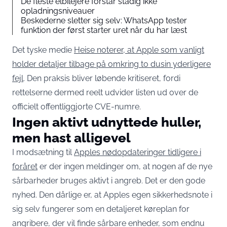
De fleste elbilejere forstår stadig ikke
opladningsniveauer
Beskederne sletter sig selv: WhatsApp tester
funktion der først starter uret når du har læst
Det tyske medie
Heise noterer, at Apple som vanligt
holder detaljer tilbage på omkring to dusin yderligere
fejl
. Den praksis bliver løbende kritiseret, fordi
rettelserne dermed reelt udvider listen ud over de
officielt offentliggjorte CVE-numre.
Ingen aktivt udnyttede huller,
men hast alligevel
I modsætning til
Apples nødopdateringer tidligere i
foråret
er der ingen meldinger om, at nogen af de nye
sårbarheder bruges aktivt i angreb. Det er den gode
nyhed. Den dårlige er, at Apples egen sikkerhedsnote i
sig selv fungerer som en detaljeret køreplan for
angribere, der vil finde sårbare enheder, som endnu