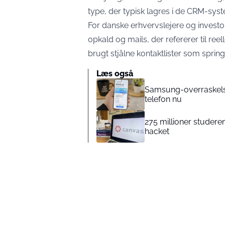
type, der typisk lagres i de CRM-syst
For danske erhvervslejere og invest
opkald og mails, der refererer til reel
brugt stjålne kontaktlister som sprin
Læs også
Samsung-overraskelse:
telefon nu
275 millioner studer
hacket