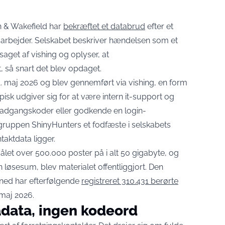
 & Wakefield har
bekræftet et databrud
efter et
arbejder. Selskabet beskriver hændelsen som et
get af vishing og oplyser, at
 så snart det blev opdaget.
1. maj 2026 og blev gennemført via vishing, en form
pisk udgiver sig for at være intern it-support og
e adgangskoder eller godkende en login-
uppen ShinyHunters et fodfæste i selskabets
aktdata ligger.
ålet over 500.000 poster på i alt 50 gigabyte, og
n løsesum, blev materialet offentliggjort. Den
ned har efterfølgende
registreret 310.431 berørte
 maj 2026.
adata, ingen kodeord