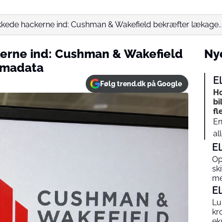
kkede hackerne ind: Cushman & Wakefield bekræfter lækage..
kerne ind: Cushman & Wakefield
Nye
irmadata
E
Følg trend.dk på Google
Ho
bi
fl
En
al
E
Op
sk
me
E
Lu
kr
ek