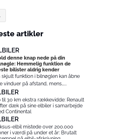
.
ste artikler
LBILER
ld denne knap nede på din
lnøgle: Hemmelig funktion de
este bilister aldrig kender
 skjult funktion i bilnøglen kan åbne
le vinduer på afstand, mens…...
LBILER
 til 30 km ekstra rækkevidde: Renault
ifter dæk på sine elbiler i samarbejde
d Continental
LBILER
ksus-elbil mistede over 200.000
oner i værdi på under et år: Brutalt
sempel på elbil-afskrivning