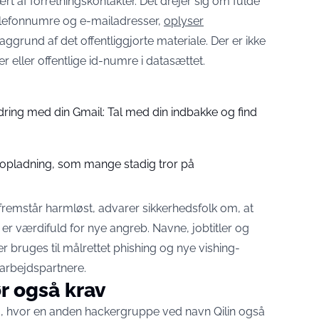
t af forretningskontakter. Det drejer sig om fulde
telefonnumre og e-mailadresser,
oplyser
grund af det offentliggjorte materiale. Der er ikke
r eller offentlige id-numre i datasættet.
ring med din Gmail: Tal med din indbakke og find
opladning, som mange stadig tror på
fremstår harmløst, advarer sikkerhedsfolk om, at
er værdifuld for nye angreb. Navne, jobtitler og
r bruges til målrettet phishing og nye vishing-
arbejdspartnere.
r også krav
, hvor en anden hackergruppe ved navn Qilin også