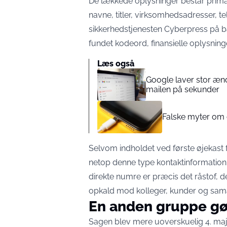
De lækkede oplysninger består primær
navne, titler, virksomhedsadresser, 
sikkerhedstjenesten Cyberpress på bag
fundet kodeord, finansielle oplysninge
Læs også
Google laver stor ænd
mailen på sekunder
Falske myter om 
Selvom indholdet ved første øjekast 
netop denne type kontaktinformation 
direkte numre er præcis det råstof, de
opkald mod kolleger, kunder og sam
En anden gruppe gø
Sagen blev mere uoverskuelig 4. maj