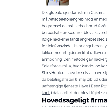
Det globale ejendomsfirma Cushman
målrettet telefonangreb mod en med
begrænset datasikkerhedsbrud forårsa
beredskabsprocedurer blev aktiveret,
Ifølge hackerne fandt angrebet sted 
for telefonsvindel, hvor angriberen ty
lokker medarbejderen til at udlever
anmodning. Den metode gav hackergr
Salesforce-miljø, hvor kunde- og kont
ShinyHunters hævder selv at have stj
da betalingsfristen 6. maj løb ud ude
uafhængige tjeneste Have I Been Pw
konti
i datasættet, der blev tilføjet 12.
Hovedsageligt firm