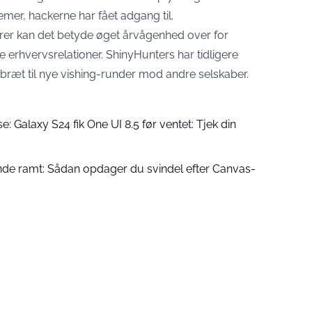
emer, hackerne har fået adgang til.
orer kan det betyde øget årvågenhed over for
le erhvervsrelationer. ShinyHunters har tidligere
gbræt til nye vishing-runder mod andre selskaber.
 Galaxy S24 fik One UI 8.5 før ventet: Tjek din
ende ramt: Sådan opdager du svindel efter Canvas-