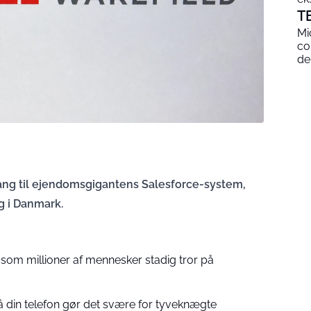
T
Mi
co
de
ang til ejendomsgigantens Salesforce-system,
g i Danmark.
om millioner af mennesker stadig tror på
 din telefon gør det svære for tyveknægte