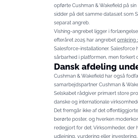
opførte Cushman & Wakefield på sin l
sidder på det samme datasæt som Shi
separat angreb.
Vishing-angrebet ligger i forlængel
efteråret 2025 har angrebet
omkring 
Salesforce-installationer. Salesforce
sårbarhed i platformen, men forkert
Dansk afdeling und
Cushman & Wakefield har også fodf
samarbejdspartner Cushman & Wakef
Selskabet rådgiver primært store profe
danske og internationale virksomhede
Det fremgår ikke af det offentliggjo
berørte poster, og hverken moderkonc
redegjort for det. Virksomheder, d
udlejning, vurdering eller investerin