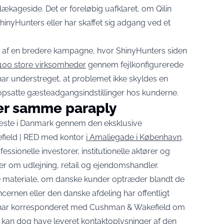
ækageside. Det er foreløbig uafklaret, om Qilin
nyHunters eller har skaffet sig adgang ved et
se af en bredere kampagne, hvor ShinyHunters siden
100 store virksomheder
gennem fejlkonfigurerede
 har understreget, at problemet ikke skyldes en
 opsatte gæsteadgangsindstillinger hos kunderne.
er samme paraply
æste i Danmark gennem den eksklusive
ield | RED med kontor
i Amaliegade i København
.
ssionelle investorer, institutionelle aktører og
r om udlejning, retail og ejendomshandler.
rte materiale, om danske kunder optræder blandt de
ernen eller den danske afdeling har offentligt
er har korresponderet med Cushman & Wakefield om
g, kan dog have leveret kontaktoplysninger af den