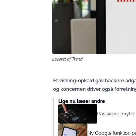
Leveret af Trend
Et vishing-opkald gav hackere adg
og koncernen driver også forretnin
Lige nu læser andre
Password-myter s
Ny Google funktion på