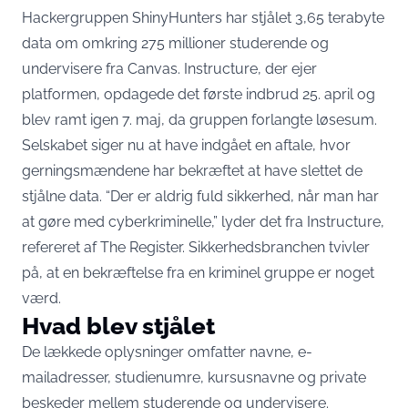
Hackergruppen ShinyHunters har stjålet 3,65 terabyte
data om omkring 275 millioner studerende og
undervisere fra Canvas.
Instructure, der ejer
platformen
, opdagede det første indbrud 25. april og
blev ramt igen 7. maj, da gruppen forlangte løsesum.
Selskabet siger nu at have indgået en aftale, hvor
gerningsmændene har bekræftet at have slettet de
stjålne data. “Der er aldrig fuld sikkerhed, når man har
at gøre med cyberkriminelle,” lyder det fra Instructure,
refereret af The Register
. Sikkerhedsbranchen tvivler
på, at en bekræftelse fra en kriminel gruppe er noget
værd.
Hvad blev stjålet
De lækkede oplysninger omfatter navne, e-
mailadresser, studienumre, kursusnavne og private
beskeder mellem studerende og undervisere.