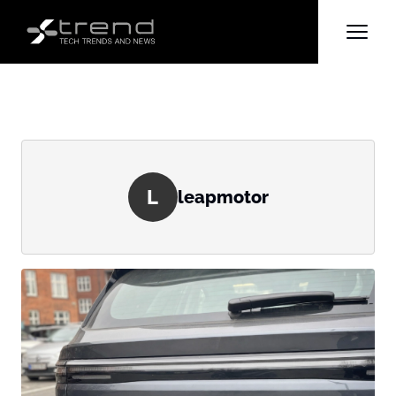
L
leapmotor