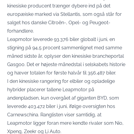
kinesiske producent trænger dybere ind på det
europæiske marked via Stellantis, som også står for
salget hos danske Citroën-, Opel- og Peugeot-
forhandlere.
Leapmotor leverede 93.376 biler globalt i juni, en
stigning på 94,5 procent sammenlignet med samme
måned sidste år,
oplyser den kinesiske brancheportal
Gasgoo
. Det er højeste månedstal i selskabets historie
og hæver totalen for første halvår til 356.487 biler.
I den kinesiske rangering for elbiler og opladelige
hybrider placerer tallene Leapmotor på
andenpladsen, kun overgået af giganten BYD, som
leverede 403.472 biler i juni,
ifølge oversigten hos
Carnewschina
. Ranglisten viser samtidig, at
Leapmotor ligger foran mere kendte rivaler som Nio,
Xpeng, Zeekr og Li Auto.