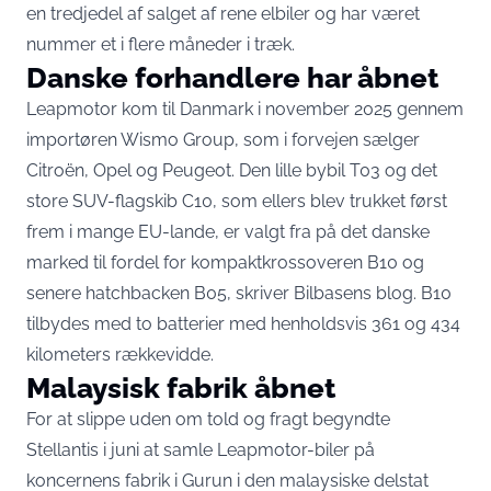
en tredjedel af salget af rene elbiler og har været
nummer et i flere måneder i træk.
Danske forhandlere har åbnet
Leapmotor kom til Danmark i november 2025 gennem
importøren Wismo Group, som i forvejen sælger
Citroën, Opel og Peugeot. Den lille bybil T03 og det
store SUV-flagskib C10, som ellers blev trukket først
frem i mange EU-lande, er valgt fra på det danske
marked til fordel for kompaktkrossoveren B10 og
senere hatchbacken B05,
skriver Bilbasens blog
. B10
tilbydes med to batterier med henholdsvis 361 og 434
kilometers rækkevidde.
Malaysisk fabrik åbnet
For at slippe uden om told og fragt begyndte
Stellantis i juni at samle Leapmotor-biler på
koncernens fabrik i Gurun i den malaysiske delstat