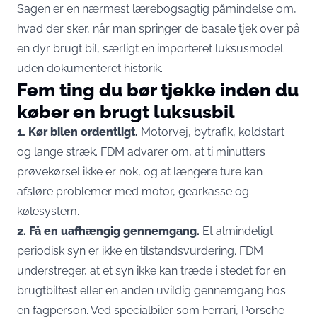
Sagen er en nærmest lærebogsagtig påmindelse om,
hvad der sker, når man springer de basale tjek over på
en dyr brugt bil, særligt en importeret luksusmodel
uden dokumenteret historik.
Fem ting du bør tjekke inden du
køber en brugt luksusbil
1. Kør bilen ordentligt.
Motorvej, bytrafik, koldstart
og lange stræk. FDM advarer om, at ti minutters
prøvekørsel ikke er nok, og at
længere ture kan
afsløre problemer
med motor, gearkasse og
kølesystem.
2. Få en uafhængig gennemgang.
Et almindeligt
periodisk syn er ikke en tilstandsvurdering. FDM
understreger, at et syn
ikke kan træde i stedet for en
brugtbiltest
eller en anden uvildig gennemgang hos
en fagperson. Ved specialbiler som Ferrari, Porsche