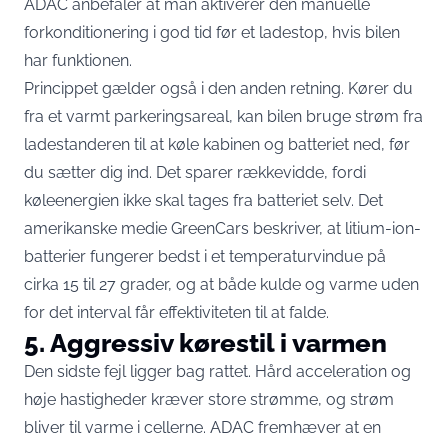
ADAC anbefaler at man
aktiverer den manuelle
forkonditionering
i god tid før et ladestop, hvis bilen
har funktionen.
Princippet gælder også i den anden retning. Kører du
fra et varmt parkeringsareal, kan bilen bruge strøm fra
ladestanderen til at køle kabinen og batteriet ned, før
du sætter dig ind. Det sparer rækkevidde, fordi
køleenergien ikke skal tages fra batteriet selv. Det
amerikanske medie
GreenCars beskriver
, at litium-ion-
batterier fungerer bedst i et temperaturvindue på
cirka 15 til 27 grader, og at både kulde og varme uden
for det interval får effektiviteten til at falde.
5. Aggressiv kørestil i varmen
Den sidste fejl ligger bag rattet. Hård acceleration og
høje hastigheder kræver store strømme, og strøm
bliver til varme i cellerne. ADAC fremhæver at en