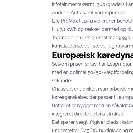
infotainmentskærm, 360-graders kame
Android Auto samt varmepumpe.
Life ProMax til 199.990 kroner beho
til 67,1 kWh og rækker dermed op til
Topmodellen Design koster 209.990 kr
kunstlædersæder, sæde- og ratvarme, 
Europæisk køredynam
Selvom prisen er lav, har Leapmotor 
med en optimal 50/50-vægtfordeling,
sekunder.
Chassiset er udviklet i samarbejde med
køreegenskaber, der passer til europ
Batteriet er bygget med en såkaldt Ce
integreret direkte i bilens struktur.
Det sparer vægt, frigiver plads i kab
understøtter B05 DC-hurtigladning me