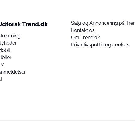
Salg og Annoncering på Tre
Udforsk Trend.dk
Kontakt os
Streaming
Om Trend.dk
Nyheder
Privatlivspolitik og cookies
Mobil
lbiler
TV
Anmeldelser
I