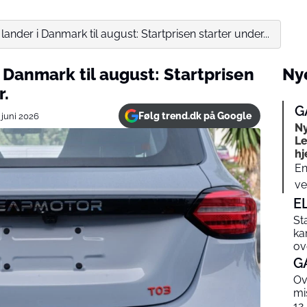
nder i Danmark til august: Startprisen starter under...
Danmark til august: Startprisen
Nye
r.
G
Følg trend.dk på Google
. juni 2026
Ny
Le
h
En
ve
E
Sta
ka
ov
G
Ov
mi
12