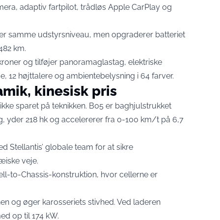
ra, adaptiv fartpilot, trådløs Apple CarPlay og
lder samme udstyrsniveau, men opgraderer batteriet
 482 km.
oner og tilføjer panoramaglastag, elektriske
12 højttalere og ambientebelysning i 64 farver.
ik, kinesisk pris
ikke sparet på teknikken. B05 er baghjulstrukket
 yder 218 hk og accelererer fra 0-100 km/t på 6,7
 Stellantis’ globale team for at sikre
æiske veje.
ll-to-Chassis-konstruktion, hvor cellerne er
inen og øger karosseriets stivhed. Ved laderen
d op til 174 kW.