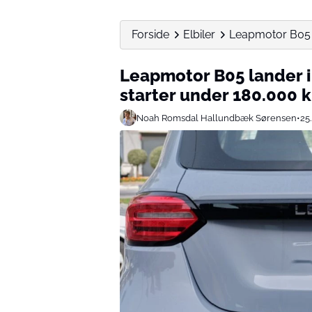
Forside
Elbiler
Leapmotor B05 la
Leapmotor B05 lander i 
starter under 180.000 k
Noah Romsdal Hallundbæk Sørensen
•
25