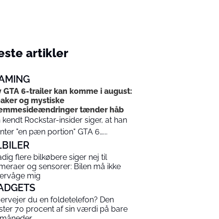
ste artikler
AMING
 GTA 6-trailer kan komme i august:
aker og mystiske
jemmesideændringer tænder håb
 kendt Rockstar-insider siger, at han
nter "en pæn portion" GTA 6…...
LBILER
dig flere bilkøbere siger nej til
meraer og sensorer: Bilen må ikke
ervåge mig
ADGETS
ervejer du en foldetelefon? Den
ster 70 procent af sin værdi på bare
 måneder