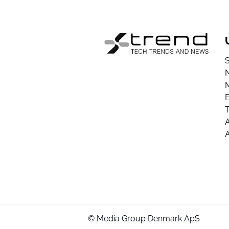
E
A
© Media Group Denmark ApS