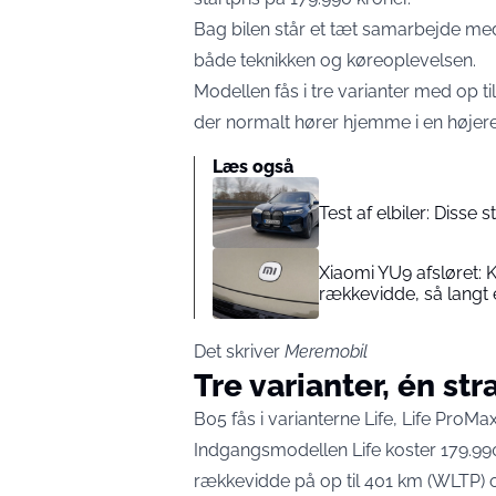
Bag bilen står et tæt samarbejde med 
både teknikken og køreoplevelsen.
Modellen fås i tre varianter med op t
der normalt hører hjemme i en højere
Læs også
Test af elbiler: Disse
Xiaomi YU9 afsløret
rækkevidde, så langt 
Det skriver
Meremobil
Tre varianter, én str
B05 fås i varianterne Life, Life ProMa
Indgangsmodellen Life koster 179.990
rækkevidde på op til 401 km (WLTP) o