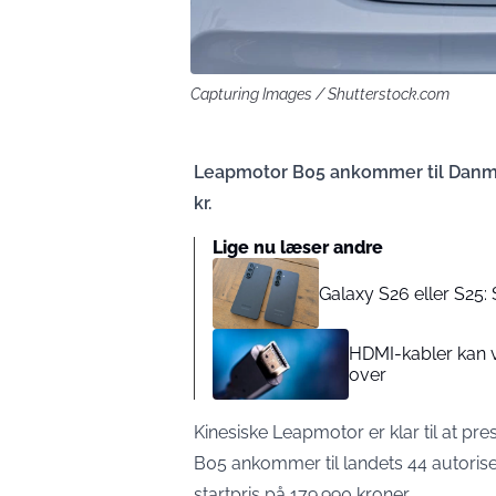
Capturing Images / Shutterstock.com
Leapmotor B05 ankommer til Danmar
kr.
Lige nu læser andre
Galaxy S26 eller S25
HDMI-kabler kan v
over
Kinesiske Leapmotor er klar til at pr
B05 ankommer til landets 44 autorise
startpris på 179.990 kroner.