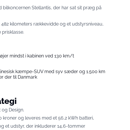
bilkoncernen Stellantis, der har sat sit præg på
il 482 kilometers rækkevidde og et udstyrsniveau,
 prisklasse.
 støjer mindst i kabinen ved 130 km/t
: Kinesisk kæmpe-SUV med syv sæder og 1.500 km
er der til Danmark
ategi
x og Design.
 kroner og leveres med et 56,2 kWh batteri,
g et udstyr, der inkluderer 14,6-tommer