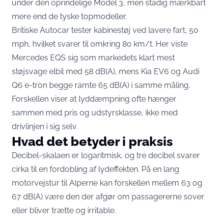
under den oprindelige Model 3, men stadig mærkbart
mere end de tyske topmodeller.
Britiske Autocar tester kabinestøj ved lavere fart, 50
mph, hvilket svarer til omkring 80 km/t. Her viste
Mercedes EQS sig som markedets klart mest
støjsvage elbil med
58 dB(A)
, mens Kia EV6 og Audi
Q6 e-tron begge ramte 65 dB(A) i samme måling.
Forskellen viser at lyddæmpning ofte hænger
sammen med pris og udstyrsklasse, ikke med
drivlinjen i sig selv.
Hvad det betyder i praksis
Decibel-skalaen er logaritmisk, og tre decibel svarer
cirka til en fordobling af lydeffekten. På en lang
motorvejstur til Alperne kan forskellen mellem 63 og
67 dB(A) være den der afgør om passagererne sover
eller bliver trætte og irritable.