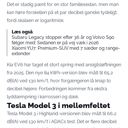
Det er stadig pænt for en stor familiesedan, men man
kan høre forskellen på et par decibel ganske tydeligt,
fordi skalaen er logaritmisk.
Læs også
Subaru Legacy stopper efter 36 år og Volvo S90
følger med: Sedanen er på vej væk i 2026
Xiaomi YU7: Premium-SUV med 7 sæder og range-
extender
Kia EV6 har taget et stort spring med ansigtsløftningen
fra 2025. Den nye 84 kWh-version blev målt til
65,2
dB(A) ved 130 km/t
, hvor forgængeren lå knap to
decibel højere. Forbedringen kommer fra ekstra
lyddæmpning i karrosseri og dæk.
Tesla Model 3 i mellemfeltet
Tesla Model 3 i Highland-versionen blev målt til
66,2
dB(A) ved 130 km/t
i ADACs test. Det er flere decibel