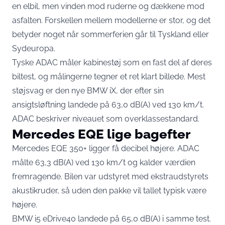
en elbil, men vinden mod ruderne og dækkene mod
asfalten. Forskellen mellem modellerne er stor, og det
betyder noget når sommerferien går til Tyskland eller
Sydeuropa.
Tyske ADAC måler kabinestøj som en fast del af deres
biltest, og målingerne tegner et ret klart billede. Mest
støjsvag er den nye BMW iX, der efter sin
ansigtsløftning landede på
63,0 dB(A) ved 130 km/t
.
ADAC beskriver niveauet som overklassestandard.
Mercedes EQE lige bagefter
Mercedes EQE 350+ ligger få decibel højere. ADAC
målte
63,3 dB(A) ved 130 km/t
og kalder værdien
fremragende. Bilen var udstyret med ekstraudstyrets
akustikruder, så uden den pakke vil tallet typisk være
højere.
BMW i5 eDrive40 landede på
65,0 dB(A)
i samme test.