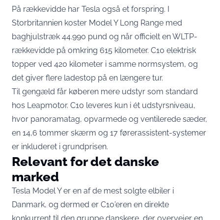
På rækkevidde har Tesla også et forspring. I
Storbritannien koster Model Y Long Range med
baghjulstræk
44.990 pund og når officielt en WLTP-
rækkevidde på omkring 615 kilometer
. C10 elektrisk
topper ved 420 kilometer i samme normsystem, og
det giver flere ladestop på en længere tur.
Til gengæld får køberen mere udstyr som standard
hos Leapmotor. C10 leveres kun i ét udstyrsniveau,
hvor panoramatag, opvarmede og ventilerede sæder,
en 14,6 tommer skærm og 17 førerassistent-systemer
er inkluderet i grundprisen.
Relevant for det danske
marked
Tesla Model Y er en af de mest solgte elbiler i
Danmark, og dermed er C10’eren en direkte
konkurrent til den gruppe danskere, der overvejer en