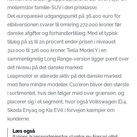
mellemstor familie-SUV i den prisklasse.
Det europæiske udgangspunkt på 36.400 euro for
elbilversionen svarer til omkring 272.000 kroner før
danske afgifter og forhandlertillæg. Med et typisk
tillæg på 15 til 20 procent ender prisen i niveauet
312.000 til 326.000 kroner. Tesla Model Y i en
sammenlignelig Long Range-version ligger pænt over
det niveau på det danske marked.
Leapmotor er allerede aktiv på det danske marked
med flere mindre modeller. C10’eren bliver den største
i sortimentet, hvis den følger med over grænsen, og
placerer sig i et segment, hvor også Volkswagen ID.4,
Skoda Enyaq og Kia EV6 i forvejen kæmper om
kunderne.
Læs også
Italiens transportminister slagter ny Ferrari elbil: