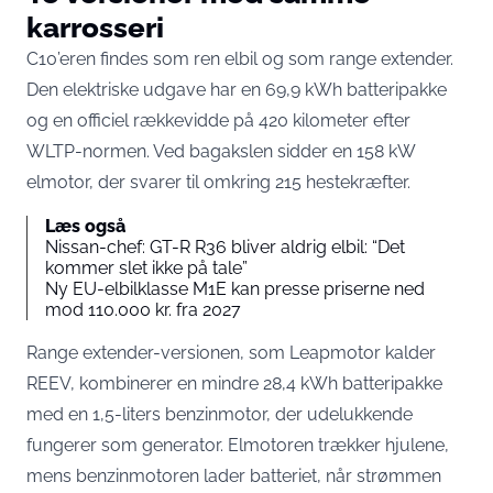
karrosseri
C10’eren findes som ren elbil og som range extender.
Den elektriske udgave har en 69,9 kWh batteripakke
og en officiel rækkevidde på
420 kilometer efter
WLTP-normen
. Ved bagakslen sidder en 158 kW
elmotor, der svarer til omkring 215 hestekræfter.
Læs også
Nissan-chef: GT-R R36 bliver aldrig elbil: “Det
kommer slet ikke på tale”
Ny EU-elbilklasse M1E kan presse priserne ned
mod 110.000 kr. fra 2027
Range extender-versionen, som Leapmotor kalder
REEV, kombinerer en mindre 28,4 kWh batteripakke
med en 1,5-liters benzinmotor, der udelukkende
fungerer som generator. Elmotoren trækker hjulene,
mens benzinmotoren lader batteriet, når strømmen