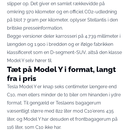
slipper op. Det giver en samlet rækkevidde på
omkring 970 kilometer og en officiel CO2-udledning
på blot 7 gram per kilometer,
oplyser Stellantis i den
britiske presseinformation
.
Begge versioner deler karrosseri på 4.739 millimeter i
længden og 1.900 i bredden og er ifølge fabrikken
klassificeret som en D-segment-SUV, altså den klasse
Model Y selv hører til.
Tæt på Model Y i format, langt
fra i pris
Tesla Model Y er knap seks centimeter længere end
C10, men ellers minder de to biler om hinanden i ydre
format. Til gengæld er Teslaens bagagerum
væsentligt større med 822 liter mod C10’erens 435
liter, og Model Y har desuden et frontbagagerum på
116 liter, som C10 ikke har.