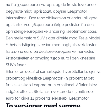
nu fra 37.400 euro i Europa, og de første leverancer
begyndte midt i april 2025,
oplyser Leapmotor
International
. Den rene elbilversion er endnu billigere
og starter ved 36.400 euro ifølge prislisten fra
den
oprindelige europæiske lancering i september 2024
.
Den mellemstore SUV sigter direkte mod Tesla Model
Y, hvis indstigningsversion med baghjulstræk koster
fra
44.990 euro på de store europæiske markeder
.
Prisforskellen er omkring 7.500 euro i den kinesiske
SUV’s favør.
Bilen er en del af et samarbejde, hvor Stellantis ejer 51
procent og kinesiske Leapmotor 49 procent af det
fælles selskab Leapmotor International. Aftalen blev
indgået efter, at
Stellantis investerede 1,5 milliarder
euro for cirka 21 procents ejerskab i Leapmotor
.
To versioner med samme