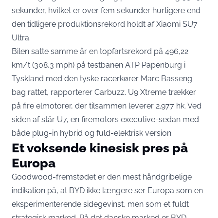
sekunder, hvilket er over fem sekunder hurtigere end
den tidligere produktionsrekord holdt af Xiaomi SU7
Ultra.
Bilen satte samme år en topfartsrekord på 496,22
km/t (308,3 mph) på testbanen ATP Papenburg i
Tyskland med den tyske racerkører Marc Basseng
bag rattet,
rapporterer Carbuzz
. U9 Xtreme trækker
på fire elmotorer, der tilsammen leverer 2.977 hk. Ved
siden af står U7, en firemotors executive-sedan med
både plug-in hybrid og fuld-elektrisk version.
Et voksende kinesisk pres på
Europa
Goodwood-fremstødet er den mest håndgribelige
indikation på, at BYD ikke længere ser Europa som en
eksperimenterende sidegevinst, men som et fuldt
strategisk marked. På det danske marked er BYD