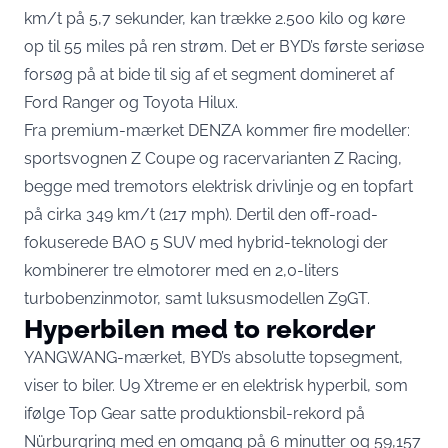
km/t på 5,7 sekunder, kan trække 2.500 kilo og køre
op til 55 miles på ren strøm. Det er BYD’s første seriøse
forsøg på at bide til sig af et segment domineret af
Ford Ranger og Toyota Hilux.
Fra premium-mærket DENZA kommer fire modeller:
sportsvognen Z Coupe og racervarianten Z Racing,
begge med tremotors elektrisk drivlinje og en topfart
på cirka 349 km/t (217 mph). Dertil den off-road-
fokuserede BAO 5 SUV med hybrid-teknologi der
kombinerer tre elmotorer med en 2,0-liters
turbobenzinmotor, samt luksusmodellen Z9GT.
Hyperbilen med to rekorder
YANGWANG-mærket, BYD’s absolutte topsegment,
viser to biler. U9 Xtreme er en elektrisk hyperbil, som
ifølge
Top Gear
satte produktionsbil-rekord på
Nürburgring med en omgang på 6 minutter og 59,157