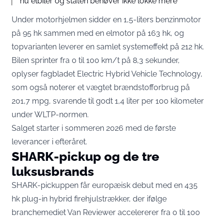
nu elbiler og staten behøver ikke lokke mere
Under motorhjelmen sidder en 1,5-liters benzinmotor
på 95 hk sammen med en elmotor på 163 hk, og
topvarianten leverer en samlet systemeffekt på 212 hk.
Bilen sprinter fra 0 til 100 km/t på 8,3 sekunder,
oplyser fagbladet Electric Hybrid Vehicle Technology
,
som også noterer et vægtet brændstofforbrug på
201,7 mpg, svarende til godt 1,4 liter per 100 kilometer
under WLTP-normen.
Salget starter i sommeren 2026 med de første
leverancer i efteråret.
SHARK-pickup og de tre
luksusbrands
SHARK-pickuppen får europæisk debut med en 435
hk plug-in hybrid firehjulstrækker, der
ifølge
branchemediet Van Reviewer
accelererer fra 0 til 100