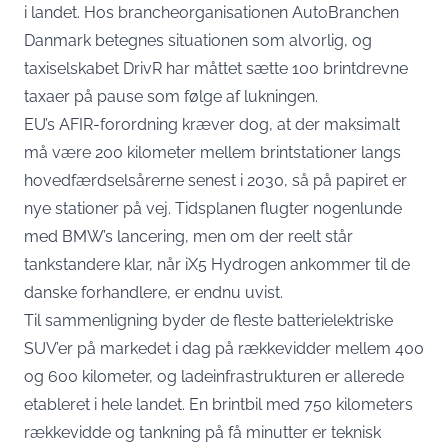
i landet. Hos brancheorganisationen AutoBranchen
Danmark
betegnes situationen som alvorlig
, og
taxiselskabet DrivR har måttet sætte 100 brintdrevne
taxaer på pause som følge af lukningen.
EU’s AFIR-forordning kræver dog, at der maksimalt
må være 200 kilometer mellem brintstationer langs
hovedfærdselsårerne senest i 2030, så på papiret er
nye stationer på vej. Tidsplanen flugter nogenlunde
med BMW’s lancering, men om der reelt står
tankstandere klar, når iX5 Hydrogen ankommer til de
danske forhandlere, er endnu uvist.
Til sammenligning byder de fleste batterielektriske
SUV’er på markedet i dag på rækkevidder mellem 400
og 600 kilometer, og ladeinfrastrukturen er allerede
etableret i hele landet. En brintbil med 750 kilometers
rækkevidde og tankning på få minutter er teknisk