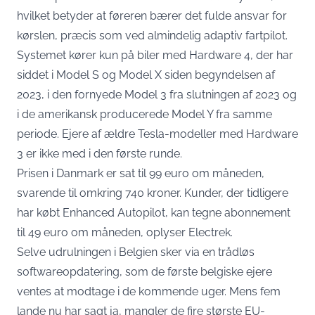
hvilket betyder at føreren bærer det fulde ansvar for
kørslen, præcis som ved almindelig adaptiv fartpilot.
Systemet kører kun på biler med Hardware 4, der har
siddet i Model S og Model X siden begyndelsen af
2023, i den fornyede Model 3 fra slutningen af 2023 og
i de amerikansk producerede Model Y fra samme
periode. Ejere af ældre Tesla-modeller med Hardware
3
er ikke med i den første runde
.
Prisen i Danmark er sat til 99 euro om måneden,
svarende til omkring 740 kroner. Kunder, der tidligere
har købt Enhanced Autopilot, kan tegne abonnement
til 49 euro om måneden, oplyser
Electrek
.
Selve udrulningen i Belgien sker via en trådløs
softwareopdatering, som de første belgiske ejere
ventes at modtage i de kommende uger. Mens fem
lande nu har sagt ja, mangler de fire største EU-