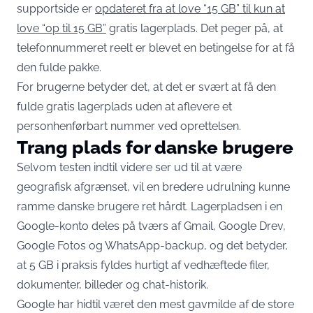
supportside er
opdateret fra at love “15 GB” til kun at
love “op til 15 GB”
gratis lagerplads. Det peger på, at
telefonnummeret reelt er blevet en betingelse for at få
den fulde pakke.
For brugerne betyder det, at det er svært at få den
fulde gratis lagerplads uden at aflevere et
personhenførbart nummer ved oprettelsen.
Trang plads for danske brugere
Selvom testen indtil videre ser ud til at være
geografisk afgrænset, vil en bredere udrulning kunne
ramme danske brugere ret hårdt. Lagerpladsen i en
Google-konto deles på tværs af Gmail, Google Drev,
Google Fotos og WhatsApp-backup, og det betyder,
at 5 GB i praksis fyldes hurtigt af vedhæftede filer,
dokumenter, billeder og chat-historik.
Google har hidtil været den mest gavmilde af de store