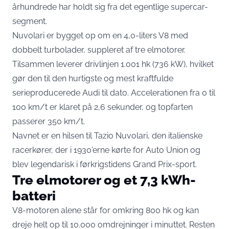
århundrede har holdt sig fra det egentlige supercar-
segment.
Nuvolari er bygget op om en 4,0-liters V8 med
dobbelt turbolader, suppleret af tre elmotorer.
Tilsammen leverer drivlinjen
1.001 hk (736 kW)
, hvilket
gør den til den hurtigste og mest kraftfulde
serieproducerede Audi til dato. Accelerationen fra 0 til
100 km/t er klaret på 2,6 sekunder, og topfarten
passerer 350 km/t.
Navnet er en hilsen til Tazio Nuvolari, den italienske
racerkører, der i 1930’erne kørte for Auto Union og
blev legendarisk i førkrigstidens Grand Prix-sport.
Tre elmotorer og et 7,3 kWh-
batteri
V8-motoren alene står for omkring 800 hk og kan
dreje helt op til 10.000 omdrejninger i minuttet. Resten