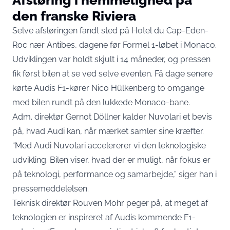
den franske Riviera
Selve afsløringen fandt sted på Hotel du Cap-Eden-
Roc nær Antibes, dagene før Formel 1-løbet i Monaco.
Udviklingen var
holdt skjult i 14 måneder
, og pressen
fik først bilen at se ved selve eventen. Få dage senere
kørte Audis F1-kører Nico Hülkenberg to omgange
med bilen rundt på den lukkede Monaco-bane.
Adm. direktør Gernot Döllner kalder Nuvolari et bevis
på, hvad Audi kan, når mærket samler sine kræfter.
“Med Audi Nuvolari accelererer vi den teknologiske
udvikling. Bilen viser, hvad der er muligt, når fokus er
på teknologi, performance og samarbejde,” siger han i
pressemeddelelsen
.
Teknisk direktør Rouven Mohr peger på, at meget af
teknologien er inspireret af Audis kommende F1-