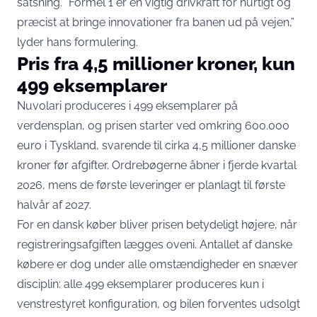
satsning. “Formel 1 er en vigtig drivkraft for hurtigt og
præcist at bringe innovationer fra banen ud på vejen,”
lyder hans formulering.
Pris fra 4,5 millioner kroner, kun
499 eksemplarer
Nuvolari produceres i
499 eksemplarer på
verdensplan
, og prisen starter ved omkring 600.000
euro i Tyskland, svarende til cirka 4,5 millioner danske
kroner før afgifter. Ordrebøgerne åbner i fjerde kvartal
2026, mens de første leveringer er planlagt til første
halvår af 2027.
For en dansk køber bliver prisen betydeligt højere, når
registreringsafgiften lægges oveni. Antallet af danske
købere er dog under alle omstændigheder en snæver
disciplin: alle 499 eksemplarer produceres kun i
venstrestyret konfiguration, og bilen forventes udsolgt