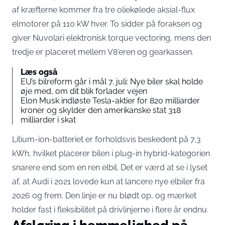
af kræfterne kommer fra tre
oliekølede aksial-flux
elmotorer
på 110 kW hver. To sidder på foraksen og
giver Nuvolari elektronisk torque vectoring, mens den
tredje er placeret mellem V8’eren og gearkassen.
Læs også
EU’s bilreform går i mål 7. juli: Nye biler skal holde
øje med, om dit blik forlader vejen
Elon Musk indløste Tesla-aktier for 820 milliarder
kroner og skylder den amerikanske stat 318
milliarder i skat
Litium-ion-batteriet er forholdsvis beskedent på 7,3
kWh, hvilket placerer bilen i plug-in hybrid-kategorien
snarere end som en ren elbil. Det er værd at se i lyset
af, at Audi i 2021 lovede kun at lancere nye elbiler fra
2026 og frem. Den linje
er nu blødt op
, og mærket
holder fast i fleksibilitet på drivlinjerne i flere år endnu.
Afsløring i hemmelighed på