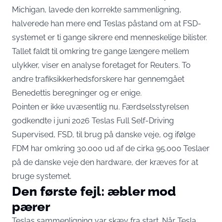
Michigan, lavede den korrekte sammenligning,
halverede han mere end Teslas påstand om at FSD-
systemet er ti gange sikrere end menneskelige bilister.
Tallet faldt til omkring tre gange længere mellem
ulykker,
viser en analyse foretaget for Reuters
. To
andre trafiksikkerhedsforskere har gennemgået
Benedettis beregninger og er enige.
Pointen er ikke uvæsentlig nu. Færdselsstyrelsen
godkendte i juni 2026 Teslas Full Self-Driving
Supervised, FSD, til brug på danske veje, og
ifølge
FDM har omkring 30.000 ud af de cirka 95.000 Teslaer
på de danske veje den hardware
, der kræves for at
bruge systemet.
Den første fejl: æbler mod
pærer
Teslas sammenligning var skæv fra start. Når Tesla