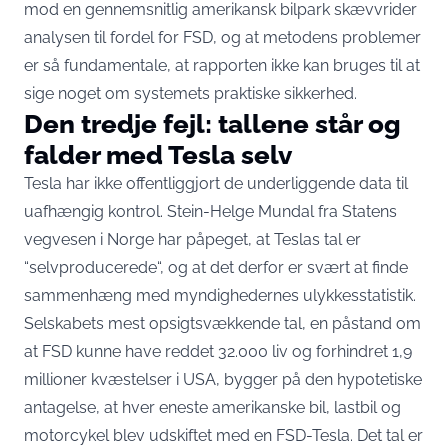
mod en gennemsnitlig amerikansk bilpark
skævvrider
analysen til fordel for FSD
, og at metodens problemer
er så fundamentale, at rapporten ikke kan bruges til at
sige noget om systemets praktiske sikkerhed.
Den tredje fejl: tallene står og
falder med Tesla selv
Tesla har ikke offentliggjort de underliggende data til
uafhængig kontrol. Stein-Helge Mundal fra Statens
vegvesen i Norge har påpeget, at Teslas tal er
“
selvproducerede
“, og at det derfor er svært at finde
sammenhæng med myndighedernes ulykkesstatistik.
Selskabets mest opsigtsvækkende tal, en påstand om
at FSD kunne have reddet 32.000 liv og forhindret 1,9
millioner kvæstelser i USA, bygger på den hypotetiske
antagelse, at hver eneste amerikanske bil, lastbil og
motorcykel blev udskiftet med en FSD-Tesla. Det tal er