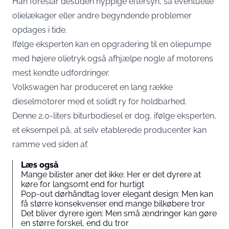
Han foreslår desuden hyppige eftersyn, så eventuelle
olielækager eller andre begyndende problemer
opdages i tide.
Ifølge eksperten kan en opgradering til en oliepumpe
med højere olietryk også afhjælpe nogle af motorens
mest kendte udfordringer.
Volkswagen har produceret en lang række
dieselmotorer med et solidt ry for holdbarhed.
Denne 2,0-liters biturbodiesel er dog, ifølge eksperten,
et eksempel på, at selv etablerede producenter kan
ramme ved siden af.
Læs også
Mange bilister aner det ikke: Her er det dyrere at
køre for langsomt end for hurtigt
Pop-out dørhåndtag lover elegant design: Men kan
få større konsekvenser end mange bilkøbere tror
Det bliver dyrere igen: Men små ændringer kan gøre
en større forskel, end du tror