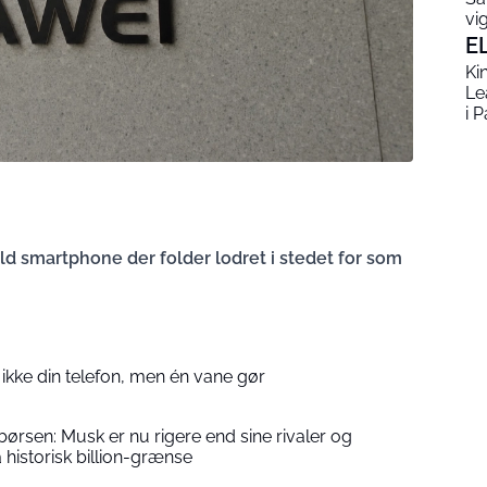
vi
E
Ki
Le
i P
old smartphone der folder lodret i stedet for som
ikke din telefon, men én vane gør
rsen: Musk er nu rigere end sine rivaler og
historisk billion-grænse