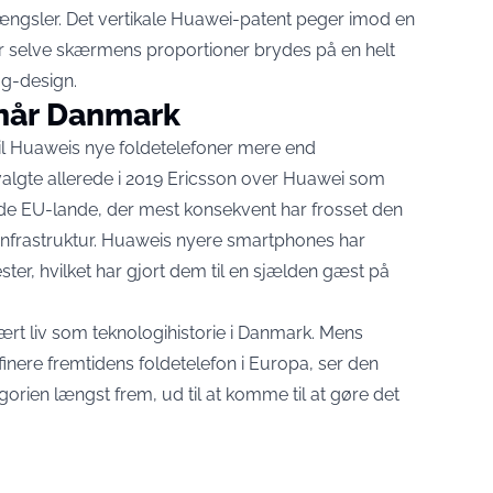
ængsler. Det vertikale Huawei-patent peger imod en
r selve skærmens proportioner brydes på en helt
g-design.
 når Danmark
il Huaweis nye foldetelefoner mere end
algte allerede i 2019
Ericsson over Huawei som
 de EU-lande, der mest konsekvent har frosset den
tinfrastruktur. Huaweis nyere smartphones har
ter, hvilket har gjort dem til en sjælden gæst på
rt liv som teknologihistorie i Danmark. Mens
ere fremtidens foldetelefon i Europa, ser den
orien længst frem, ud til at komme til at gøre det