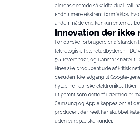
dimensionerede såkaldte dual-rail-h
endnu mere ekstrem formfaktor, hvo
anden måde end konkurrenternes bo
Innovation der ikke
For danske forbrugere er afstanden t
teknologisk. Telenetudbyderen TDC v
5G-leverandør
, og Danmark hører til
kinesiske producent ude af kritisk ne
desuden ikke adgang til Google-tjenes
hylderne i danske elektronikbutikker.
Et patent som dette får dermed primæ
Samsung og Apple kappes om at defin
producent der reelt har skubbet kateg
uden europæiske kunder.