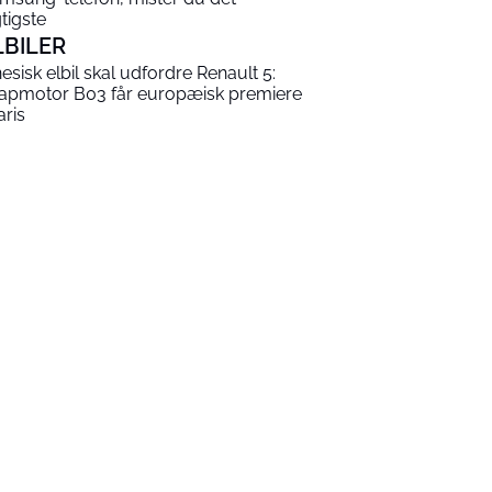
gtigste
LBILER
nesisk elbil skal udfordre Renault 5:
apmotor B03 får europæisk premiere
aris