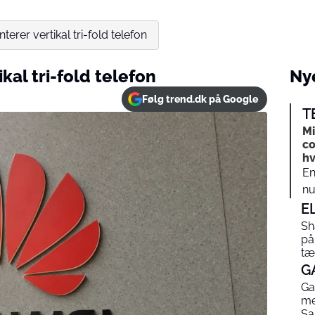
erer vertikal tri-fold telefon
kal tri-fold telefon
Nye
Følg trend.dk på Google
T
Mi
co
hv
En
nu
E
Sh
på
tæ
G
Ga
me
Sa