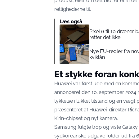
produkt, eller om det blot er ét af 
rettighederne til.
Læs også
Pixel 6 til 10 dræner 
retter det ikke
Nye EU-regler fra nov
kviklån
Et stykke foran kon
Huawei var først ude med en kommer
annonceret den 10. september 2024
m
tykkelse i lukket tilstand og en vægt
præsenteret af Huawei-direktør Rich
Kirin-chipset og nyt kamera.
Samsung fulgte trop og viste
Galaxy
sydkoreanske udgave folder ud fra 6,