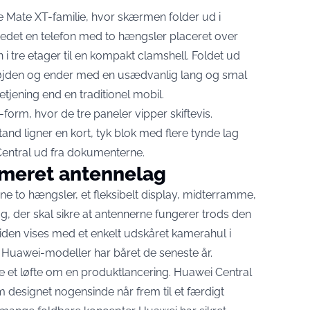
Mate XT-familie, hvor skærmen folder ud i
stedet en telefon med to hængsler placeret over
 tre etager til en kompakt clamshell. Foldet ud
højden og ender med en usædvanlig lang og smal
tjening end en traditionel mobil.
rm, hvor de tre paneler vipper skiftevis.
stand ligner en kort, tyk blok med flere tynde lag
entral
ud fra dokumenterne.
imeret antennelag
ne to hængsler, et fleksibelt display, midterramme,
der skal sikre at antennerne fungerer trods den
siden vises med et enkelt udskåret kamerahul i
 Huawei-modeller har båret de seneste år.
e et løfte om en produktlancering. Huawei Central
om designet nogensinde når frem til et færdigt