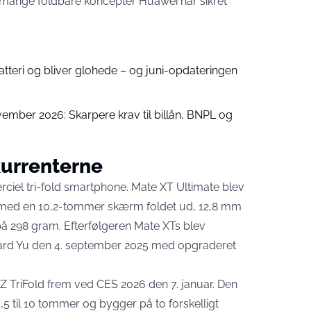
de mange foldbare koncepter Huawei har sikret
batteri og bliver glohede – og juni-opdateringen
ember 2026: Skarpere krav til billån, BNPL og
kurrenterne
ciel tri-fold smartphone.
Mate XT Ultimate blev
ed en 10,2-tommer skærm foldet ud, 12,8 mm
 på 298 gram. Efterfølgeren Mate XTs blev
ard Yu
den 4. september 2025
med opgraderet
 Z TriFold frem ved CES 2026
den 7. januar. Den
5 til 10 tommer og bygger på to forskelligt