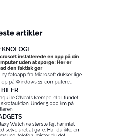
ste artikler
EKNOLOGI
crosoft installerede en app på din
mputer uden at spørge: Her er
ad den faktisk gør
 ny fotoapp fra Microsoft dukker lige
 op på Windows 11-computere…...
LBILER
aquille O’Neals kæmpe-elbil fundet
 skrotauktion: Under 5.000 km på
lleren
ADGETS
laxy Watch 9s største fejl har intet
d selve uret at gøre: Har du ikke en
msung-telefon, mister du det