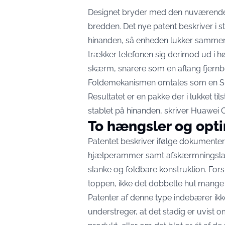
Designet bryder med den nuværende 
bredden. Det nye patent beskriver i 
hinanden, så enheden lukker sammen i
trækker telefonen sig derimod ud i 
skærm, snarere som en aflang fjernbe
Foldemekanismen omtales som en S-fo
Resultatet er en pakke der i lukket til
stablet på hinanden,
skriver Huawei C
To hængsler og opt
Patentet beskriver ifølge dokumenter
hjælperammer samt afskærmningslag, 
slanke og foldbare konstruktion. For
toppen, ikke det dobbelte hul mange
Patenter af denne type indebærer ikk
understreger, at det stadig er uvist 