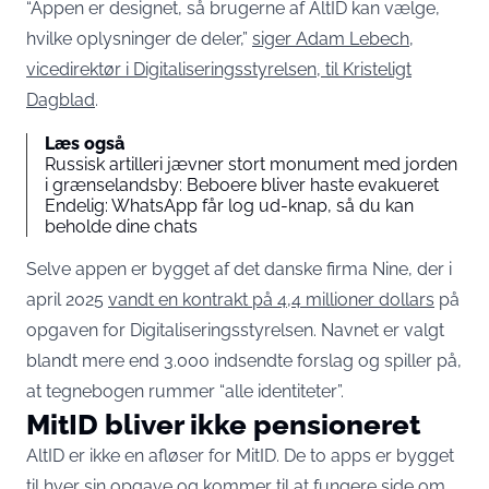
“Appen er designet, så brugerne af AltID kan vælge,
hvilke oplysninger de deler,”
siger Adam Lebech,
vicedirektør i Digitaliseringsstyrelsen, til Kristeligt
Dagblad
.
Læs også
Russisk artilleri jævner stort monument med jorden
i grænselandsby: Beboere bliver haste evakueret
Endelig: WhatsApp får log ud-knap, så du kan
beholde dine chats
Selve appen er bygget af det danske firma Nine, der i
april 2025
vandt en kontrakt på 4,4 millioner dollars
på
opgaven for Digitaliseringsstyrelsen. Navnet er valgt
blandt mere end 3.000 indsendte forslag og spiller på,
at tegnebogen rummer “alle identiteter”.
MitID bliver ikke pensioneret
AltID er ikke en afløser for MitID. De to apps er bygget
til hver sin opgave og kommer til at fungere side om