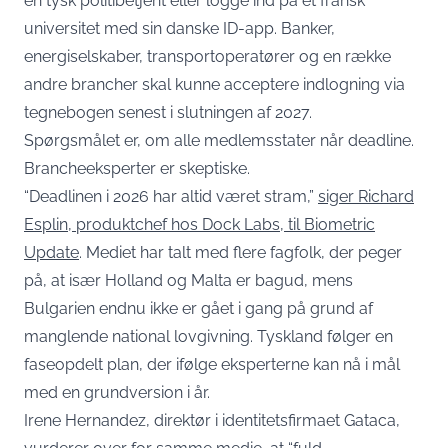
en tysk politibetjent eller logge ind på et fransk
universitet med sin danske ID-app. Banker,
energiselskaber, transportoperatører og en række
andre brancher skal kunne acceptere indlogning via
tegnebogen senest i slutningen af 2027.
Spørgsmålet er, om alle medlemsstater når deadline.
Brancheeksperter er skeptiske.
“Deadlinen i 2026 har altid været stram,”
siger Richard
Esplin, produktchef hos Dock Labs, til Biometric
Update
. Mediet har talt med flere fagfolk, der peger
på, at især Holland og Malta er bagud, mens
Bulgarien endnu ikke er gået i gang på grund af
manglende national lovgivning. Tyskland følger en
faseopdelt plan, der ifølge eksperterne kan nå i mål
med en grundversion i år.
Irene Hernandez, direktør i identitetsfirmaet Gataca,