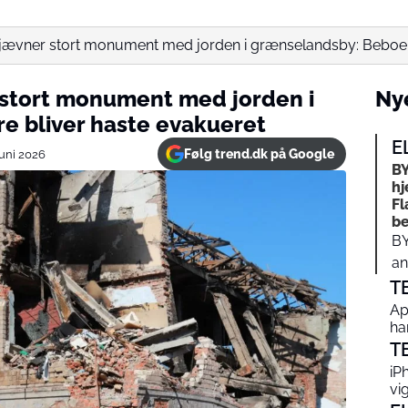
ri jævner stort monument med jorden i grænselandsby: Beboer
r stort monument med jorden i
Nye
e bliver haste evakueret
E
Følg trend.dk på Google
juni 2026
BY
hj
Fl
b
BY
an
T
Ap
ha
T
iP
vi