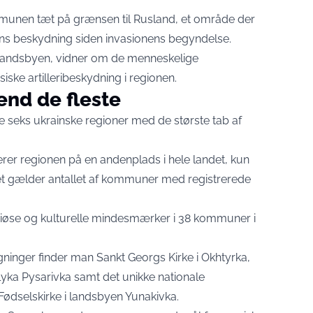
unen tæt på grænsen til Rusland, et område der
ens beskydning siden invasionens begyndelse.
 i landsbyen, vidner om de menneskelige
ske artilleribeskydning i regionen.
end de fleste
 seks ukrainske regioner med de største tab af
erer regionen på en andenplads i hele landet, kun
et gælder antallet af kommuner med registrerede
igiøse og kulturelle mindesmærker i 38 kommuner i
gninger finder man Sankt Georgs Kirke i Okhtyrka,
lyka Pysarivka samt det unikke nationale
ødselskirke i landsbyen Yunakivka.