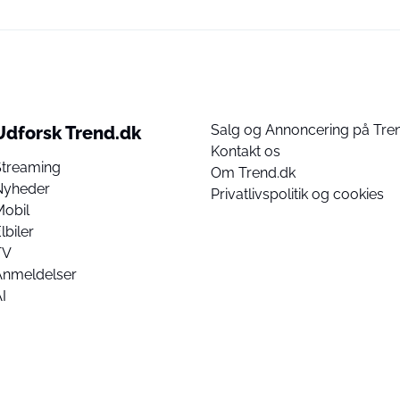
Salg og Annoncering på Tre
Udforsk Trend.dk
Kontakt os
Streaming
Om Trend.dk
Nyheder
Privatlivspolitik og cookies
Mobil
lbiler
TV
Anmeldelser
I