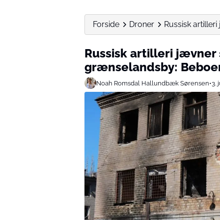
Forside
Droner
Russisk artille
Russisk artilleri jævne
grænselandsby: Beboer
Noah Romsdal Hallundbæk Sørensen
•
3. 