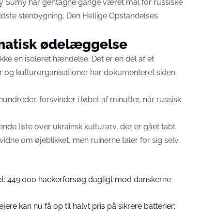
by Sumy har gentagne gange været mål for russiske
ældste stenbygning, Den Hellige Opstandelses
ematisk ødelæggelse
kke en isoleret hændelse. Det er en del af et
 og kulturorganisationer har dokumenteret siden
hundreder, forsvinder i løbet af minutter, når russisk
sende liste over ukrainsk kulturarv, der er gået tabt
 at vidne om øjeblikket, men ruinerne taler for sig selv.
t: 449.000 hackerforsøg dagligt mod danskerne
re kan nu få op til halvt pris på sikrere batterier: