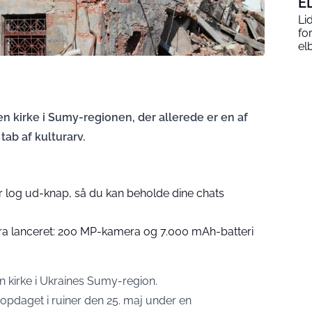
E
Li
fo
elb
en kirke i Sumy-regionen, der allerede er en af
ab af kulturarv.
r log ud-knap, så du kan beholde dine chats
ra lanceret: 200 MP-kamera og 7.000 mAh-batteri
n kirke i Ukraines Sumy-region.
opdaget i ruiner den 25. maj under en