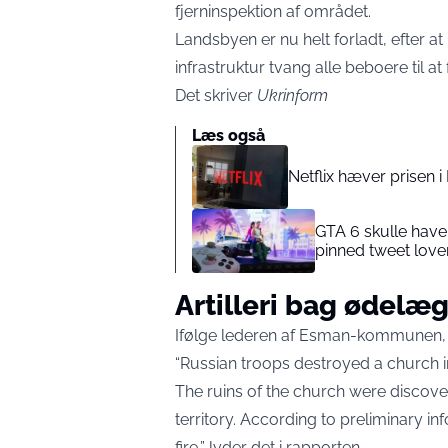
fjerninspektion af området.
Landsbyen er nu helt forladt, efter 
infrastruktur tvang alle beboere til at
Det skriver
Ukrinform
Læs også
Netflix hæver prisen i
GTA 6 skulle have
pinned tweet lover 
Artilleri bag ødelæ
Ifølge lederen af Esman-kommunen, Ser
“Russian troops destroyed a church i
The ruins of the church were discove
territory. According to preliminary inf
fire,” lyder det i rapporten.