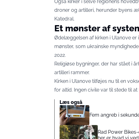
Også kirker i selve regionens hoved
droner og artilleri, herunder byens 
Katedral.
Et mønster af syst
Ødelæggelsen af kirken i Ulanove er i
mønster, som ukrainske myndigheder
2022.
Religiøse bygninger, der har stået i år
artilleri rammer.
Kirken i Ulanove tilføjes nu til en vok
for altid. Ingen civile var til stede til
Læs også
Fem angreb i sekunde
Rad Power Bikes-eje
her er hvad vi ved