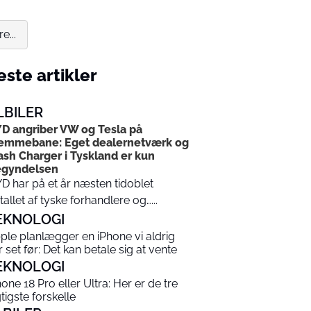
e...
ste artikler
LBILER
D angriber VW og Tesla på
emmebane: Eget dealernetværk og
ash Charger i Tyskland er kun
egyndelsen
D har på et år næsten tidoblet
tallet af tyske forhandlere og…...
EKNOLOGI
ple planlægger en iPhone vi aldrig
r set før: Det kan betale sig at vente
EKNOLOGI
hone 18 Pro eller Ultra: Her er de tre
gtigste forskelle