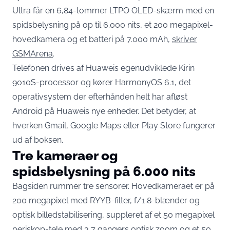
Ultra får en 6,84-tommer LTPO OLED-skærm med en
spidsbelysning på op til 6.000 nits, et 200 megapixel-
hovedkamera og et batteri på 7.000 mAh,
skriver
GSMArena
.
Telefonen drives af Huaweis egenudviklede Kirin
9010S-processor og kører HarmonyOS 6.1, det
operativsystem der efterhånden helt har afløst
Android på Huaweis nye enheder. Det betyder, at
hverken Gmail, Google Maps eller Play Store fungerer
ud af boksen.
Tre kameraer og
spidsbelysning på 6.000 nits
Bagsiden rummer tre sensorer. Hovedkameraet er på
200 megapixel med RYYB-filter, f/1.8-blænder og
optisk billedstabilisering, suppleret af et 50 megapixel
periskop-tele med 3,7 gangers optisk zoom og et 50