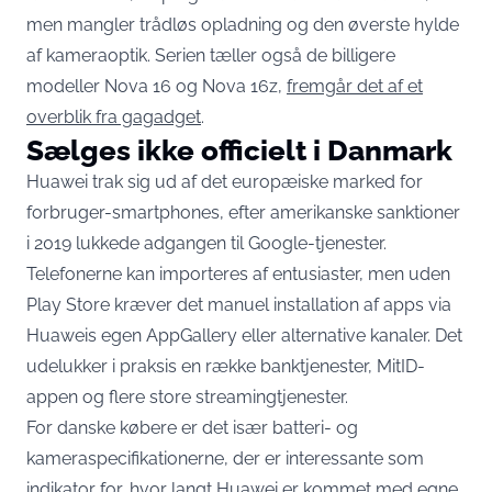
men mangler trådløs opladning og den øverste hylde
af kameraoptik. Serien tæller også de billigere
modeller Nova 16 og Nova 16z,
fremgår det af et
overblik fra gagadget
.
Sælges ikke officielt i Danmark
Huawei trak sig ud af det europæiske marked for
forbruger-smartphones, efter amerikanske sanktioner
i 2019 lukkede adgangen til Google-tjenester.
Telefonerne kan importeres af entusiaster, men uden
Play Store kræver det manuel installation af apps via
Huaweis egen AppGallery eller alternative kanaler. Det
udelukker i praksis en række banktjenester, MitID-
appen og flere store streamingtjenester.
For danske købere er det især batteri- og
kameraspecifikationerne, der er interessante som
indikator for, hvor langt Huawei er kommet med egne