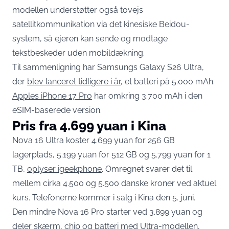
modellen understøtter også tovejs
satellitkommunikation via det kinesiske Beidou-
system, så ejeren kan sende og modtage
tekstbeskeder uden mobildækning.
Til sammenligning har Samsungs Galaxy S26 Ultra,
der
blev lanceret tidligere i år
, et batteri på 5.000 mAh.
Apples iPhone 17 Pro
har omkring 3.700 mAh i den
eSIM-baserede version.
Pris fra 4.699 yuan i Kina
Nova 16 Ultra koster 4.699 yuan for 256 GB
lagerplads, 5.199 yuan for 512 GB og 5.799 yuan for 1
TB,
oplyser igeekphone
. Omregnet svarer det til
mellem cirka 4.500 og 5.500 danske kroner ved aktuel
kurs. Telefonerne kommer i salg i Kina den 5. juni.
Den mindre Nova 16 Pro starter ved 3.899 yuan og
deler skærm, chip og batteri med Ultra-modellen,