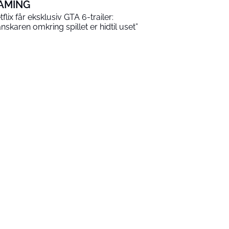
AMING
tflix får eksklusiv GTA 6-trailer:
anskaren omkring spillet er hidtil uset”