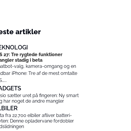
ste artikler
EKNOLOGI
S 27: Tre rygtede funktioner
ngler stadig i beta
atbot-valg, kamera-omgang og en
ldbar iPhone: Tre af de mest omtalte
…...
ADGETS
sio sætter uret på fingeren: Ny smart
ng har noget de andre mangler
LBILER
a fra 22.700 elbiler afliver batteri-
ten: Denne opladervane fordobler
dslidningen