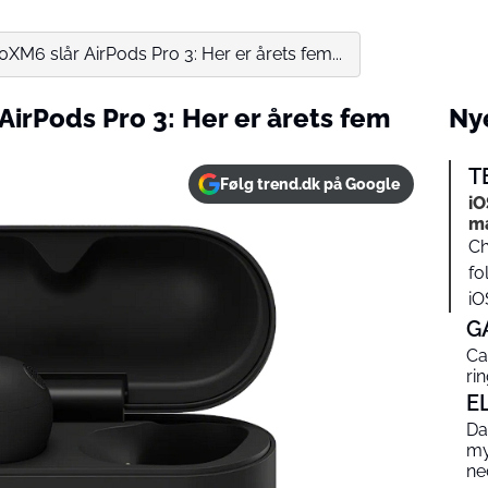
M6 slår AirPods Pro 3: Her er årets fem...
irPods Pro 3: Her er årets fem
Nye
T
Følg trend.dk på Google
iO
ma
Ch
fo
iOS
G
Ca
ri
E
Dat
my
ne