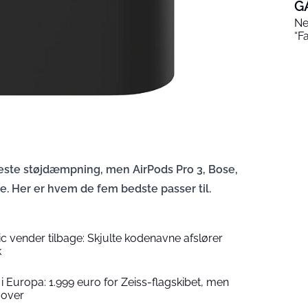
G
Ne
“F
ste støjdæmpning, men AirPods Pro 3, Bose,
e. Her er hvem de fem bedste passer til.
c vender tilbage: Skjulte kodenavne afslører
k
i Europa: 1.999 euro for Zeiss-flagskibet, men
 over