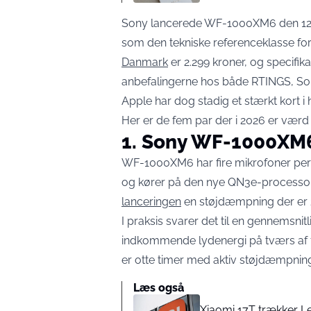
Sony lancerede WF-1000XM6 den 12. 
som den tekniske referenceklasse for
Danmark
er 2.299 kroner, og specifik
anbefalingerne hos både RTINGS, So
Apple har dog stadig et stærkt kort i h
Her er de fem par der i 2026 er værd
1. Sony WF-1000XM6:
WF-1000XM6 har fire mikrofoner per 
og kører på den nye QN3e-processor
lanceringen
en støjdæmpning der er 
I praksis svarer det til en gennemsni
indkommende lydenergi på tværs af f
er otte timer med aktiv støjdæmpning 
Læs også
Xiaomi 17T trækker Le