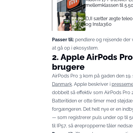
mellemklassen til 5.5
DJI sætter ægte tele
og Insta360
Passer til:
pendlere og rejsende der 
at gå op i økosystem.
2. Apple AirPods Pro
brugere
AirPods Pro 3 kom på gaden den 19.
Danmark
. Apple beskriver i
presseme
dobbelt så effektiv som AirPods Pro 2
Batteritiden er otte timer med støjd
forgængeren. Det helt nye er en ind
— som registrerer puls under op til 
til IP57, så ørepropperne tåler nedsæn