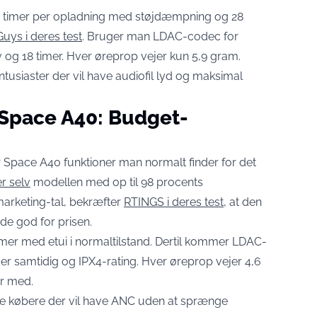
10 timer per opladning med støjdæmpning og 28
uys i deres test
. Bruger man LDAC-codec for
syv og 18 timer. Hver øreprop vejer kun 5,9 gram.
usiaster der vil have audiofil lyd og maksimal
 Space A40: Budget-
rer Space A40 funktioner man normalt finder for det
r selv
modellen med op til 98 procents
arketing-tal, bekræfter
RTINGS i deres test
, at den
de god for prisen.
timer med etui i normaltilstand. Dertil kommer LDAC-
eder samtidig og IPX4-rating. Hver øreprop vejer 4,6
er med.
e købere der vil have ANC uden at sprænge