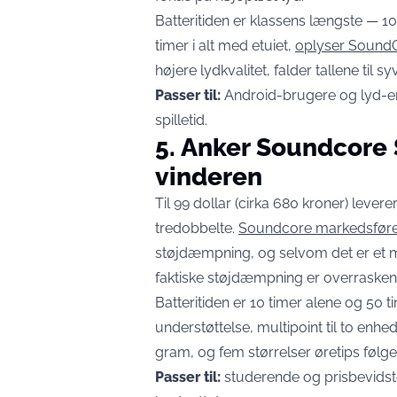
Batteritiden er klassens længste — 
timer i alt med etuiet,
oplyser SoundG
højere lydkvalitet, falder tallene til 
Passer til:
Android-brugere og lyd-ent
spilletid.
5. Anker Soundcore
vinderen
Til 99 dollar (cirka 680 kroner) leve
tredobbelte.
Soundcore markedsføre
støjdæmpning, og selvom det er et m
faktiske støjdæmpning er overrasken
Batteritiden er 10 timer alene og 50 
understøttelse, multipoint til to enh
gram, og fem størrelser øretips følg
Passer til:
studerende og prisbevidst