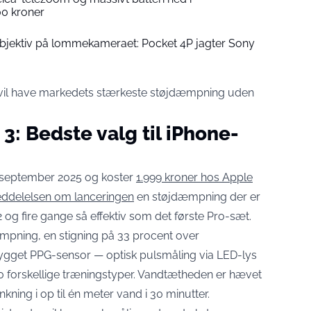
00 kroner
objektiv på lommekameraet: Pocket 4P jagter Sony
vil have markedets stærkeste støjdæmpning uden
 3: Bedste valg til iPhone-
 september 2025 og koster
1.999 kroner hos Apple
ddelelsen om lanceringen
en støjdæmpning der er
 og fire gange så effektiv som det første Pro-sæt.
æmpning, en stigning på 33 procent over
bygget PPG-sensor — optisk pulsmåling via LED-lys
50 forskellige træningstyper. Vandtætheden er hævet
kning i op til én meter vand i 30 minutter.