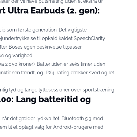
ter der vil have pulsmåling uden et ekstra ur.
 Ultra Earbuds (2. gen):
ip som første generation. Det vigtigste
øjundertrykkelse til opkald kaldet SpeechClarity
fter Boses egen beskrivelse tilpasser
ke og varighed.
rka 2.050 kroner). Batteritiden er seks timer uden
unktionen tændt, og IPX4-rating dækker sved og let
umlig lyd og lange lyttesessioner over sportstræning.
00: Lang batteritid og
, når det gælder lydkvalitet. Bluetooth 5.3 med
em til et oplagt valg for Android-brugere med