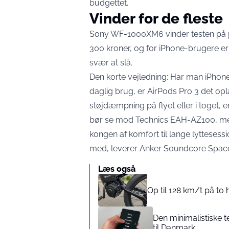
budgettet.
Vinder for de fleste
Sony WF-1000XM6 vinder testen på pap
300 kroner, og for iPhone-brugere e
svær at slå.
Den korte vejledning: Har man iPhon
daglig brug, er AirPods Pro 3 det op
støjdæmpning på flyet eller i toget,
bør se mod Technics EAH-AZ100, mens
kongen af komfort til lange lytteses
med, leverer Anker Soundcore Space
Læs også
Op til 128 km/t på to 
Den minimalistiske 
til Danmark