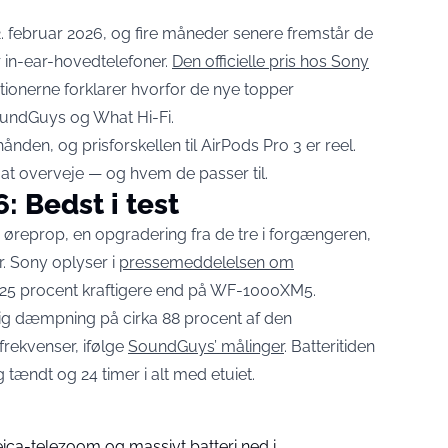
februar 2026, og fire måneder senere fremstår de
 in-ear-hovedtelefoner.
Den officielle pris hos Sony
ationerne forklarer hvorfor de nye topper
undGuys og What Hi-Fi.
ånden, og prisforskellen til AirPods Pro 3 er reel.
 at overveje — og hvem de passer til.
 Bedst i test
øreprop, en opgradering fra de tre i forgængeren,
. Sony oplyser i
pressemeddelelsen om
25 procent kraftigere end på WF-1000XM5.
tlig dæmpning på cirka 88 procent af den
rekvenser, ifølge
SoundGuys’ målinger
. Batteritiden
tændt og 24 timer i alt med etuiet.
ica-telezoom og massivt batteri ned i