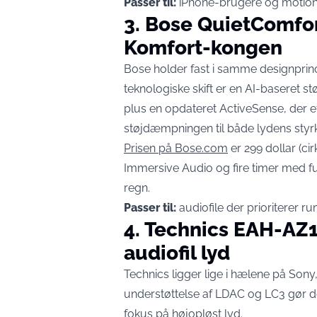
Passer til:
iPhone-brugere og motionis
3. Bose QuietComfort
Komfort-kongen
Bose holder fast i samme designprinc
teknologiske skift er en AI-baseret st
plus en opdateret ActiveSense, der e
støjdæmpningen til både lydens styr
Prisen på Bose.com
er 299 dollar (ci
Immersive Audio og fire timer med f
regn.
Passer til:
audiofile der prioriterer r
4. Technics EAH-AZ1
audiofil lyd
Technics ligger lige i hælene på Sony
understøttelse af LDAC og LC3 gør d
fokus på højopløst lyd.