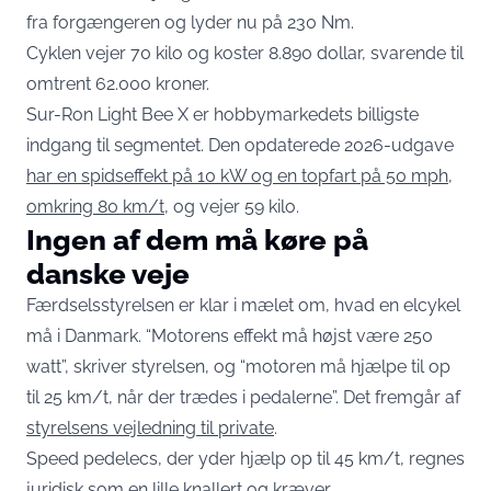
fra forgængeren og lyder nu på 230 Nm.
Cyklen vejer 70 kilo og koster 8.890 dollar, svarende til
omtrent 62.000 kroner.
Sur-Ron Light Bee X er hobbymarkedets billigste
indgang til segmentet. Den opdaterede 2026-udgave
har en spidseffekt på 10 kW og en topfart på 50 mph,
omkring 80 km/t
, og vejer 59 kilo.
Ingen af dem må køre på
danske veje
Færdselsstyrelsen er klar i mælet om, hvad en elcykel
må i Danmark. “Motorens effekt må højst være 250
watt”, skriver styrelsen, og “motoren må hjælpe til op
til 25 km/t, når der trædes i pedalerne”. Det fremgår af
styrelsens vejledning til private
.
Speed pedelecs, der yder hjælp op til 45 km/t, regnes
juridisk som en lille knallert og kræver