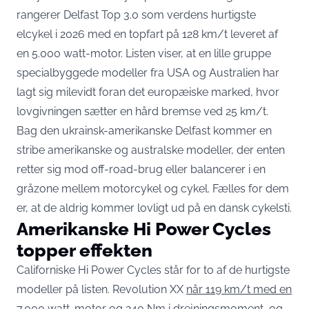
rangerer Delfast Top 3.0 som verdens hurtigste
elcykel i 2026 med en topfart på 128 km/t leveret af
en 5.000 watt-motor. Listen viser, at en lille gruppe
specialbyggede modeller fra USA og Australien har
lagt sig milevidt foran det europæiske marked, hvor
lovgivningen sætter en hård bremse ved 25 km/t.
Bag den ukrainsk-amerikanske Delfast kommer en
stribe amerikanske og australske modeller, der enten
retter sig mod off-road-brug eller balancerer i en
gråzone mellem motorcykel og cykel. Fælles for dem
er, at de aldrig kommer lovligt ud på en dansk cykelsti.
Amerikanske Hi Power Cycles
topper effekten
Californiske Hi Power Cycles står for to af de hurtigste
modeller på listen. Revolution XX
når 119 km/t med en
7.000 watt-motor og 240 Nm i drejningsmoment
, og