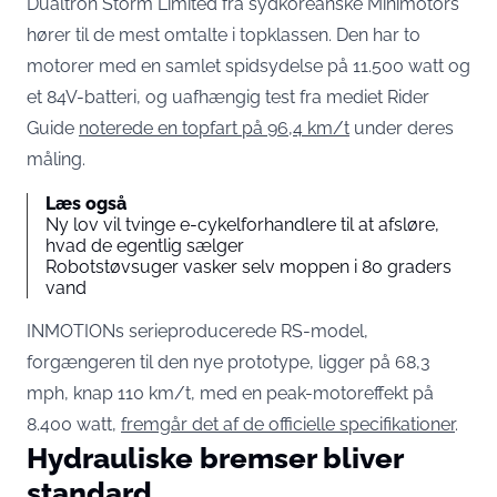
Dualtron Storm Limited fra sydkoreanske Minimotors
hører til de mest omtalte i topklassen. Den har to
motorer med en samlet spidsydelse på 11.500 watt og
et 84V-batteri, og uafhængig test fra mediet Rider
Guide
noterede en topfart på 96,4 km/t
under deres
måling.
Læs også
Ny lov vil tvinge e-cykelforhandlere til at afsløre,
hvad de egentlig sælger
Robotstøvsuger vasker selv moppen i 80 graders
vand
INMOTIONs serieproducerede RS-model,
forgængeren til den nye prototype, ligger på 68,3
mph, knap 110 km/t, med en peak-motoreffekt på
8.400 watt,
fremgår det af de officielle specifikationer
.
Hydrauliske bremser bliver
standard