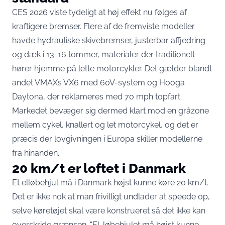
CES 2026 viste tydeligt at høj effekt nu følges af
kraftigere bremser. Flere af de fremviste modeller
havde hydrauliske skivebremser, justerbar affjedring
og dæk i 13-16 tommer, materialer der traditionelt
hører hjemme på lette motorcykler. Det gælder blandt
andet VMAXs VX6 med 60V-system og Hooga
Daytona, der reklameres med 70 mph topfart.
Markedet bevæger sig dermed klart mod en gråzone
mellem cykel, knallert og let motorcykel, og det er
præcis der lovgivningen i Europa skiller modellerne
fra hinanden.
20 km/t er loftet i Danmark
Et elløbehjul må i Danmark højst kunne køre 20 km/t.
Det er ikke nok at man frivilligt undlader at speede op,
selve køretøjet skal være konstrueret så det ikke kan
overskride grænsen. “El-løbehjulet må højst kunne