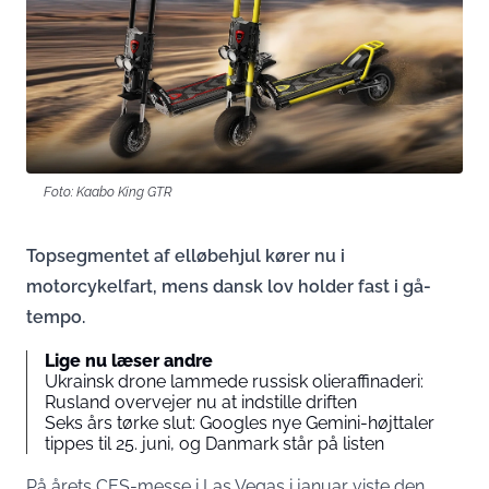
Foto: Kaabo King GTR
Topsegmentet af elløbehjul kører nu i
motorcykelfart, mens dansk lov holder fast i gå-
tempo.
Lige nu læser andre
Ukrainsk drone lammede russisk olieraffinaderi:
Rusland overvejer nu at indstille driften
Seks års tørke slut: Googles nye Gemini-højttaler
tippes til 25. juni, og Danmark står på listen
På årets CES-messe i Las Vegas i januar viste den