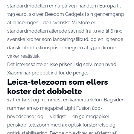
standardmodellen er nu på vej i handlen i Europa til
749 euro,
skriver Beebom Gadgets
i sin gennemgang
af lanceringen. I den svenske Mi Store er
standardmodellen
allerede sat ned
fra 7.990 til 6.990
svenske kroner som lanceringstilbud, og en lignende
dansk introduktionspris i omegnen af 5.500 kroner
virker realistisk.
Det interessante er ikke prisen i sig selv, men hvad
Xiaomi har proppet ind for de penge.
Leica-telezoom som ellers
koster det dobbelte
17T er først og fremmest en kameratelefon. Bagsiden
rummer en 50 megapixel Light Fusion 800-
hovedsensor og — vigtigst — en 50 megapixel
periskop-telezoom med 5x optisk forstørrelse og
optisk stabilisering. Begge objektiver er afstemt af