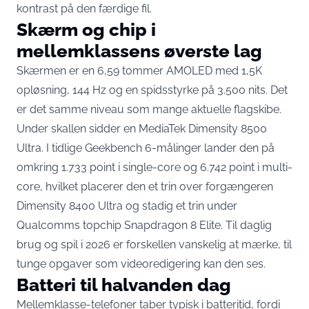
kontrast på den færdige fil.
Skærm og chip i
mellemklassens øverste lag
Skærmen er en 6,59 tommer AMOLED med 1,5K
opløsning, 144 Hz og en spidsstyrke på 3.500 nits. Det
er det samme niveau som mange aktuelle flagskibe.
Under skallen sidder en MediaTek Dimensity 8500
Ultra. I
tidlige Geekbench 6-målinger
lander den på
omkring 1.733 point i single-core og 6.742 point i multi-
core, hvilket placerer den et trin over forgængeren
Dimensity 8400 Ultra og stadig et trin under
Qualcomms topchip Snapdragon 8 Elite. Til daglig
brug og spil i 2026 er forskellen vanskelig at mærke, til
tunge opgaver som videoredigering kan den ses.
Batteri til halvanden dag
Mellemklasse-telefoner taber typisk i batteritid, fordi