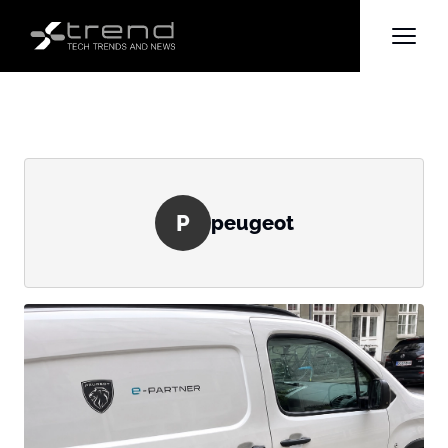
P
peugeot