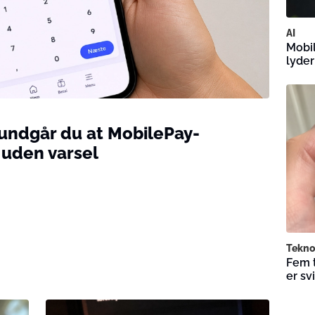
AI
Mobil
lyde
 undgår du at MobilePay-
uden varsel
Tekno
Fem t
er sv