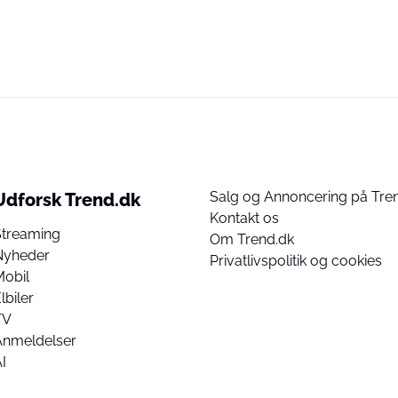
Salg og Annoncering på Tre
Udforsk Trend.dk
Kontakt os
Streaming
Om Trend.dk
Nyheder
Privatlivspolitik og cookies
Mobil
lbiler
TV
Anmeldelser
I