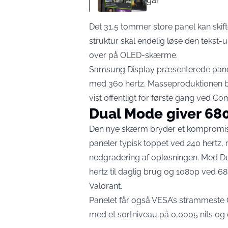
går
Det 31,5 tommer store panel kan skift
struktur skal endelig løse den teks
over på OLED-skærme.
Samsung Display
præsenterede panel
med 360 hertz. Masseproduktionen be
vist offentligt for første gang ved Com
Dual Mode giver 680 
Den nye skærm bryder et kompromis, g
paneler typisk toppet ved 240 hertz
nedgradering af opløsningen. Med D
hertz til daglig brug og 1080p ved 680
Valorant.
Panelet får også VESA’s strammeste 
med et sortniveau på 0,0005 nits og e