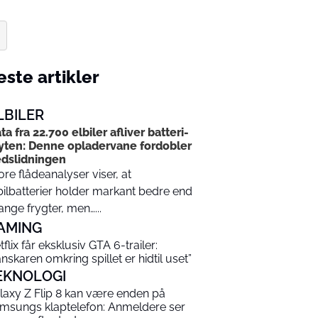
ste artikler
LBILER
ta fra 22.700 elbiler afliver batteri-
ten: Denne opladervane fordobler
dslidningen
ore flådeanalyser viser, at
bilbatterier holder markant bedre end
nge frygter, men…...
AMING
tflix får eksklusiv GTA 6-trailer:
anskaren omkring spillet er hidtil uset”
EKNOLOGI
laxy Z Flip 8 kan være enden på
msungs klaptelefon: Anmeldere ser