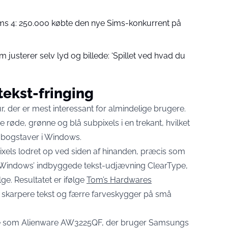
ims 4: 250.000 købte den nye Sims-konkurrent på
justerer selv lyd og billede: ‘Spillet ved hvad du
 tekst-fringing
ur, der er mest interessant for almindelige brugere.
røde, grønne og blå subpixels i en trekant, hvilket
 bogstaver i Windows.
pixels lodret op ved siden af hinanden, præcis som
Windows’ indbyggede tekst-udjævning ClearType,
ge. Resultatet er ifølge
Tom’s Hardwares
skarpere tekst og færre farveskygger på små
me som Alienware AW3225QF, der bruger Samsungs