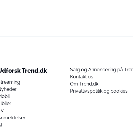
Salg og Annoncering på Tre
Udforsk Trend.dk
Kontakt os
Streaming
Om Trend.dk
Nyheder
Privatlivspolitik og cookies
Mobil
lbiler
TV
Anmeldelser
I