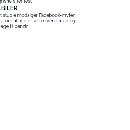
gnene efter test
LBILER
t studie modsiger Facebook-myten:
 procent af elbilsejere vender aldrig
bage til benzin