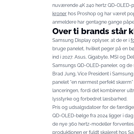
nuværende 4K 240 hertz QD-OLED-p
kroner
hos Proshop og har været po
anmeldere har gentagne gange påpege
Over ti brands står k
Samsung Display oplyser, at de er i
f
bruge panelet, hvilket peger på en b
ind i 2027. Asus, Gigabyte, MSI og Del
Samsungs QD-OLED-paneler, og de 
Brad Jung, Vice President i Samsung 
panelet “en nærmest perfekt skærm” 
lanceringen, fordi det kombinerer ultr
lysstyrke og forbedret læsbarhed.
Pris og udsalgsdatoer for de færdig
QD-OLED-bølge fra 2024 ligger i dag 
de nye 360 hertz-modeller forventes at
produktionen er fuldt skaleret hos 