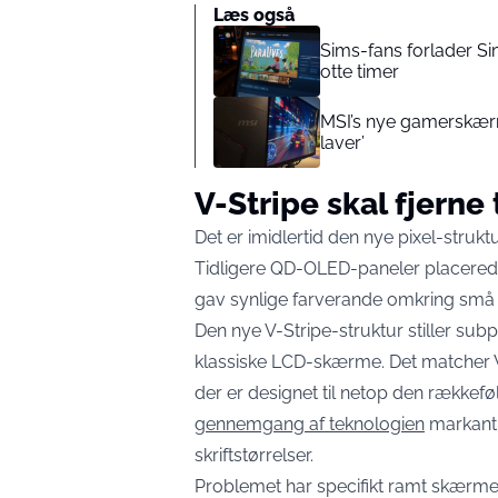
Læs også
Sims-fans forlader S
otte timer
MSI’s nye gamerskærm 
laver’
V-Stripe skal fjerne
Det er imidlertid den nye pixel-strukt
Tidligere QD-OLED-paneler placerede 
gav synlige farverande omkring små
Den nye V-Stripe-struktur stiller sub
klassiske LCD-skærme. Det matcher 
der er designet til netop den rækkeføl
gennemgang af teknologien
markant 
skriftstørrelser.
Problemet har specifikt ramt skær