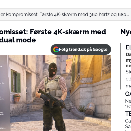
r kompromisset: Første 4K-skærm med 360 hertz og 680...
omisset: Første 4K-skærm med
Nye
 dual mode
E
Følg trend.dk på Google
Da
my
ne
St
el
ma
G
Ne
“F
T
Ga
Sa