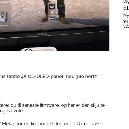
te
E
Ny
94
til
ens første 4K QD-OLED-panel med 360 hertz
rer du til seneste firmware, og her er den skjulte
rig nævnte
s’ Metaphor og fire andre titler forlod Game Pass i