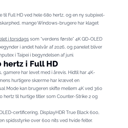
e til Full HD ved hele 680 hertz, og en ny subpixel-
t-uskarphed, mange Windows-brugere har klaget
et i torsdags
som “verdens første” 4K QD-OLED
gynder i andet halvår af 2026, og panelet bliver
putex i Taipei i begyndelsen af juni.
hertz i Full HD
amere har levet med i årevis. Hidtil har 4K-
, mens hurtigere skærme har krævet en
ual Mode kan brugeren skifte mellem 4K ved 360
 hertz til hurtige titler som Counter-Strike 2 og
OLED-certificering, DisplayHDR True Black 600,
n spidsstyrke over 600 nits ved hvide felter.