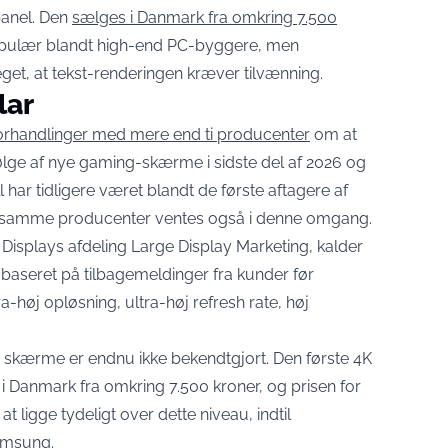
anel. Den
sælges i Danmark fra omkring 7.500
pulær blandt high-end PC-byggere, men
t, at tekst-renderingen kræver tilvænning.
lar
orhandlinger med mere end ti producenter
om at
ølge af nye gaming-skærme i sidste del af 2026 og
l har tidligere været blandt de første aftagere af
samme producenter ventes også i denne omgang.
Displays afdeling Large Display Marketing, kalder
baseret på tilbagemeldinger fra kunder før
a-høj opløsning, ultra-høj refresh rate, høj
e skærme er endnu ikke bekendtgjort. Den første 4K
i Danmark fra omkring 7.500 kroner, og prisen for
 ligge tydeligt over dette niveau, indtil
Samsung.