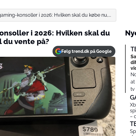
aming-konsoller i 2026: Hvilken skal du købe nu,...
nsoller i 2026: Hvilken skal du
Nye
l du vente på?
T
Følg trend.dk på Google
Sa
di
vi
No
at
tv
G
Xb
sp
– 
T
Sp