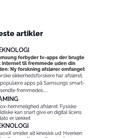
ste artikler
EKNOLOGI
msung forbyder tv-apps der brugte
t internet til fremmede uden din
den: Ny forskning afslører omfanget
rske sikkerhedsforskere har afsløret,
 populære apps på Samsungs smart-
 sendte fremmedes…...
AMING
ox-hemmelighed afsløret: Fysiske
ildiske kan snart give en digital licens
dato er lækket
EKNOLOGI
aceX smider alt kinesisk ud: Hverken