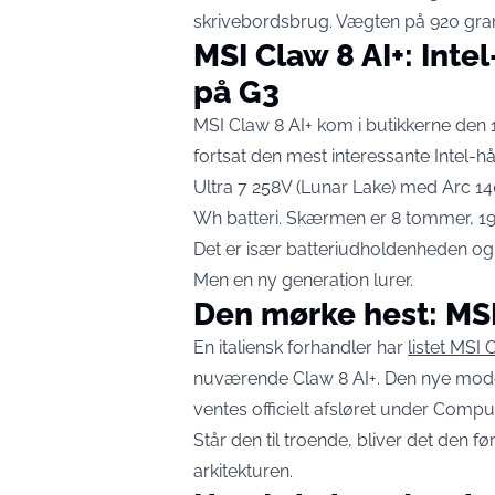
skrivebordsbrug. Vægten på 920 gr
MSI Claw 8 AI+: Intel
på G3
MSI Claw 8 AI+ kom i butikkerne den 15
fortsat den mest interessante Intel-h
Ultra 7 258V (Lunar Lake) med Arc 1
Wh batteri. Skærmen er 8 tommer, 19
Det er især batteriudholdenheden og 
Men en ny generation lurer.
Den mørke hest: MSI
En italiensk forhandler har
listet MSI 
nuværende Claw 8 AI+. Den nye mode
ventes officielt afsløret under Comput
Står den til troende, bliver det den
arkitekturen.