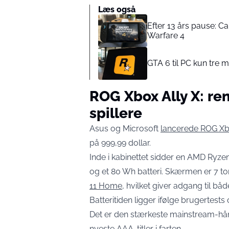
Læs også
Efter 13 års pause: C
Warfare 4
GTA 6 til PC kun tre m
ROG Xbox Ally X: ren
spillere
Asus og Microsoft
lancerede ROG Xbo
på 999,99 dollar.
Inde i kabinettet sidder en AMD Ryz
og et 80 Wh batteri. Skærmen er 7 t
11 Home
, hvilket giver adgang til b
Batteritiden ligger ifølge brugertests 
Det er den stærkeste mainstream-håndh
nyeste AAA-titler i farten.