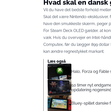
Hvad skal en dansk
Vil du have det bedste forhold mellem
Skal det være Nintendo-eksklusiver, 
have den smukkeste skærm, peger pi
For Steam Deck OLED gælder, at kons
væk. Hvis du overvejer en Intel-hånd
Computex, før du lægger 899 dollar 
kan ændre regnestykket markant.
Læs også
Halo, Forza og Fable 
50 timer nyt endgame:
opdatering nogensin
Bluey-spillet danske f