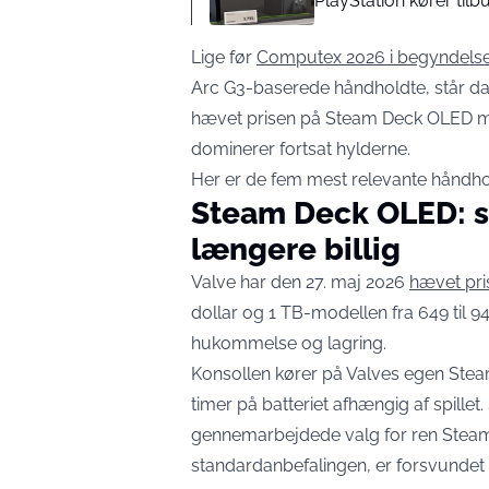
PlayStation kører til
Lige før
Computex 2026 i begyndelsen
Arc G3-baserede håndholdte, står dan
hævet prisen på Steam Deck OLED ma
dominerer fortsat hylderne.
Her er de fem mest relevante håndhold
Steam Deck OLED: s
længere billig
Valve har den 27. maj 2026
hævet pri
dollar og 1 TB-modellen fra 649 til 94
hukommelse og lagring.
Konsollen kører på Valves egen Ste
timer på batteriet afhængig af spillet
gennemarbejdede valg for ren Steam-
standardanbefalingen, er forsvundet 