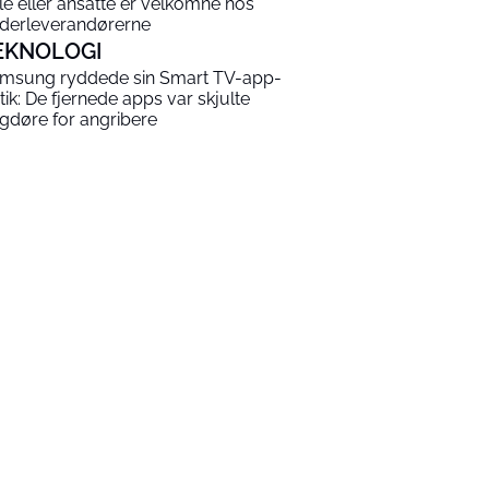
le eller ansatte er velkomne hos
derleverandørerne
EKNOLOGI
msung ryddede sin Smart TV-app-
tik: De fjernede apps var skjulte
gdøre for angribere