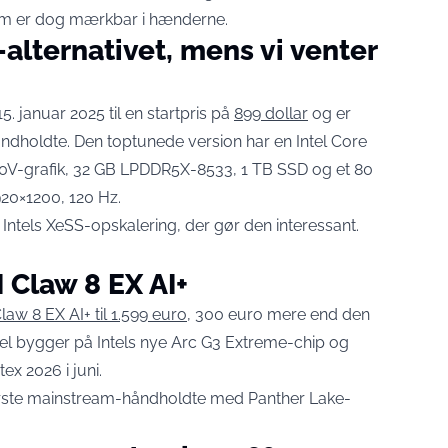
am er dog mærkbar i hænderne.
-alternativet, mens vi venter
. januar 2025 til en startpris på
899 dollar
og er
åndholdte. Den toptunede version har en Intel Core
40V-grafik, 32 GB LPDDR5X-8533, 1 TB SSD og et 80
20×1200, 120 Hz.
Intels XeSS-opskalering, der gør den interessant.
 Claw 8 EX AI+
Claw 8 EX AI+ til 1.599 euro
, 300 euro mere end den
l bygger på Intels nye Arc G3 Extreme-chip og
ex 2026 i juni.
 første mainstream-håndholdte med Panther Lake-