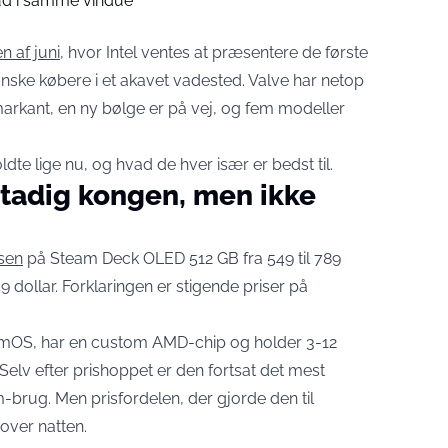
bud i samme vindue
 af juni
, hvor Intel ventes at præsentere de første
ske købere i et akavet vadested. Valve har netop
rkant, en ny bølge er på vej, og fem modeller
te lige nu, og hvad de hver især er bedst til.
tadig kongen, men ikke
sen
på Steam Deck OLED 512 GB fra 549 til 789
9 dollar. Forklaringen er stigende priser på
amOS, har en custom AMD-chip og holder 3-12
. Selv efter prishoppet er den fortsat det mest
brug. Men prisfordelen, der gjorde den til
over natten.