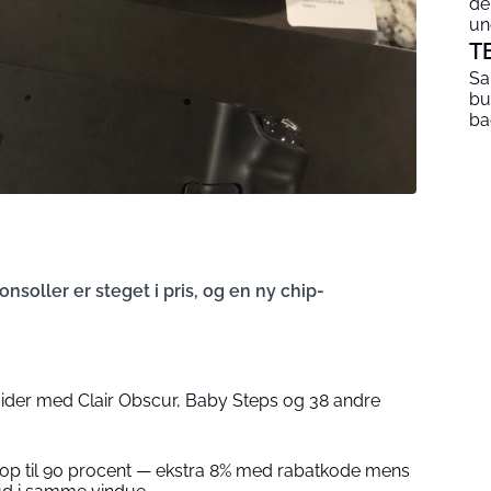
de
un
T
Sa
bu
ba
oller er steget i pris, og en ny chip-
der med Clair Obscur, Baby Steps og 38 andre
 op til 90 procent — ekstra 8% med rabatkode mens