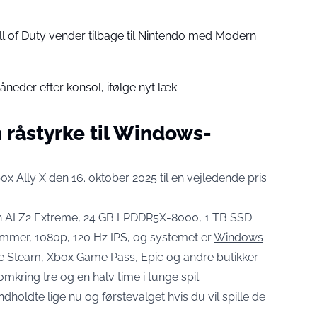
all of Duty vender tilbage til Nintendo med Modern
åneder efter konsol, ifølge nyt læk
 råstyrke til Windows-
x Ally X den 16. oktober 2025
til en vejledende pris
en AI Z2 Extreme, 24 GB LPDDR5X-8000, 1 TB SSD
ommer, 1080p, 120 Hz IPS, og systemet er
Windows
åde Steam, Xbox Game Pass, Epic og andre butikker.
omkring tre og en halv time i tunge spil.
oldte lige nu og førstevalget hvis du vil spille de