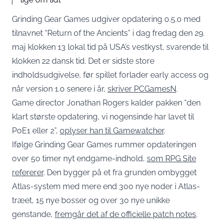
Grinding Gear Games udgiver opdatering 0.5.0 med
tilnavnet “Return of the Ancients” i dag fredag den 29.
maj klokken 13 lokal tid på USA’s vestkyst, svarende til
klokken 22 dansk tid. Det er sidste store
indholdsudgivelse, før spillet forlader early access og
når version 1.0 senere i år,
skriver PCGamesN
.
Game director Jonathan Rogers kalder pakken “den
klart største opdatering, vi nogensinde har lavet til
PoE1 eller 2”,
oplyser han til Gamewatcher
.
Ifølge Grinding Gear Games rummer opdateringen
over 50 timer nyt endgame-indhold,
som RPG Site
refererer
. Den bygger på et fra grunden ombygget
Atlas-system med mere end 300 nye noder i Atlas-
træet, 15 nye bosser og over 30 nye unikke
genstande,
fremgår det af de officielle patch notes
.