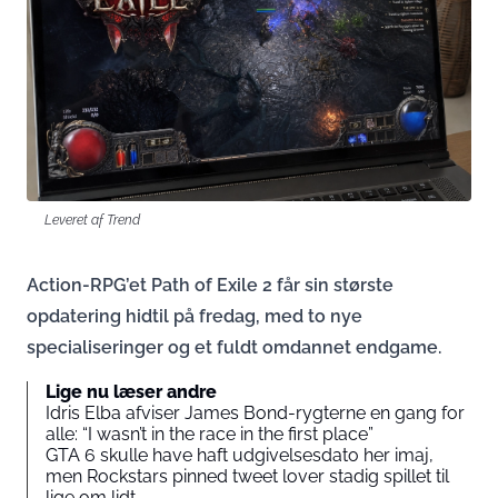
Leveret af Trend
Action-RPG’et Path of Exile 2 får sin største
opdatering hidtil på fredag, med to nye
specialiseringer og et fuldt omdannet endgame.
Lige nu læser andre
Idris Elba afviser James Bond-rygterne en gang for
alle: “I wasn’t in the race in the first place”
GTA 6 skulle have haft udgivelsesdato her imaj,
men Rockstars pinned tweet lover stadig spillet til
lige om lidt