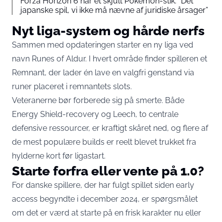
Forza Horizon 6 har et skjult Pokémon-stik: “Det
japanske spil, vi ikke må nævne af juridiske årsager”
Nyt liga-system og hårde nerfs
Sammen med opdateringen starter en ny liga ved
navn Runes of Aldur. I hvert område finder spilleren et
Remnant, der lader én lave en valgfri genstand via
runer placeret i remnantets slots.
Veteranerne bør forberede sig på smerte. Både
Energy Shield-recovery og Leech, to centrale
defensive ressourcer, er kraftigt skåret ned, og flere af
de mest populære builds er reelt blevet trukket fra
hylderne kort før ligastart.
Starte forfra eller vente på 1.0?
For danske spillere, der har fulgt spillet siden early
access begyndte i december 2024, er spørgsmålet
om det er værd at starte på en frisk karakter nu eller