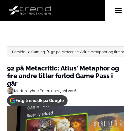
Forside
Gaming
92 på Metacritic: Atlus’ Metaphor og fire andre t
92 på Metacritic: Atlus’ Metaphor og
fire andre titler forlod Game Pass i
går
Morten Lyhne Petersen
•
1. juni 2026
Følg trend.dk på Google