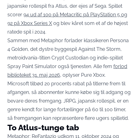
japanske rollespil fra Atlus, der ejes af Sega. Spillet
scorer
94 ud af 100 på Metacritic på PlayStation 5 og
92 på Xbox Series X
og blev kåret som et af de højest
ratede spil i 2024.
Sammen med Metaphor forlader klassikeren Persona
4 Golden, det dystre byggespil Against The Storm,
metroidvania-titlen Crypt Custodian og indie-spillet
Spray Paint Simulator også tjenesten. Alle fem
forlod
biblioteket 31. maj 2026
, oplyser Pure Xbox.
Microsoft tilbød 20 procents rabat på titlerne frem til
afgangen, så abonnenter kunne købe sig til adgang og
bevare deres fremgang. JRPG, japansk rollespil, er en
genre kendt for lange fortællinger på 60 til 100 timer,
så fremgangen kan repræsentere flere ugers spilletid.
To Atlus-tunge tab
Metaphor: ReFantazio udkom 11. oktober 2024 og