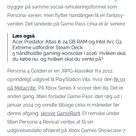
bygger på samme social-simuleringsformel som
Persona-serien, men flytter handlingen til en fantasy-
verden. Det landede på Game Pass cirka et år senere.
Læs også
Acer Predator Atlas 8: 24 GB RAM og Intel Arc G3
Extreme udfordrer Steam Deck
5 håndholdte gaming-konsoller i 2026: Hvilken skal
du købe nu, og hvilken skal du vente på?
Persona 4 Golden er en JRPG-klassiker fra 2012,
oprindeligt udgivet til PlayStation Vita, hvor den
fik 93
på Metacritic
. På Xbox Series X scorer den 89. Det er
anden gang, titlen forlader Game Pass: den røg ud i
januar 2024 og vendte tilbage cirka ni måneder før
denne afgang,
skriver GameRant
. Et remake under
titlen Persona 4 Revival ventes at få sin
udgivelsesdato afsløret på Xbox Games Showcase 7.