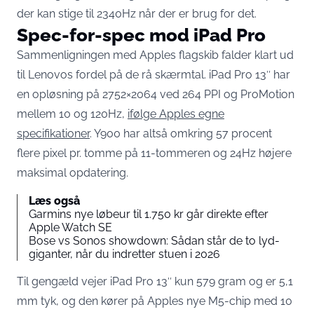
der kan stige til 2340Hz når der er brug for det.
Spec-for-spec mod iPad Pro
Sammenligningen med Apples flagskib falder klart ud
til Lenovos fordel på de rå skærmtal. iPad Pro 13″ har
en opløsning på 2752×2064 ved 264 PPI og ProMotion
mellem 10 og 120Hz,
ifølge Apples egne
specifikationer
. Y900 har altså omkring 57 procent
flere pixel pr. tomme på 11-tommeren og 24Hz højere
maksimal opdatering.
Læs også
Garmins nye løbeur til 1.750 kr går direkte efter
Apple Watch SE
Bose vs Sonos showdown: Sådan står de to lyd-
giganter, når du indretter stuen i 2026
Til gengæld vejer iPad Pro 13″ kun 579 gram og er 5,1
mm tyk, og den kører på Apples nye M5-chip med 10