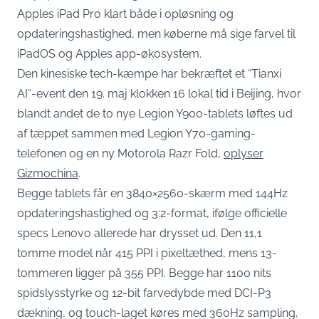
Apples iPad Pro klart både i opløsning og
opdateringshastighed, men køberne må sige farvel til
iPadOS og Apples app-økosystem.
Den kinesiske tech-kæmpe har bekræftet et “Tianxi
AI”-event den 19. maj klokken 16 lokal tid i Beijing, hvor
blandt andet de to nye Legion Y900-tablets løftes ud
af tæppet sammen med Legion Y70-gaming-
telefonen og en ny Motorola Razr Fold,
oplyser
Gizmochina
.
Begge tablets får en 3840×2560-skærm med 144Hz
opdateringshastighed og 3:2-format, ifølge officielle
specs Lenovo allerede har drysset ud. Den 11,1
tomme model når 415 PPI i pixeltæthed, mens 13-
tommeren ligger på 355 PPI. Begge har 1100 nits
spidslysstyrke og 12-bit farvedybde med DCI-P3
dækning, og touch-laget køres med 360Hz sampling,