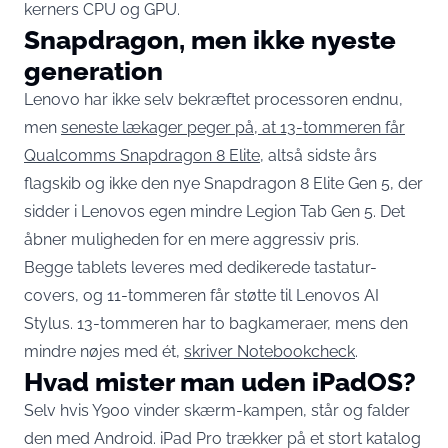
kerners CPU og GPU.
Snapdragon, men ikke nyeste
generation
Lenovo har ikke selv bekræftet processoren endnu,
men
seneste lækager peger på, at 13-tommeren får
Qualcomms Snapdragon 8 Elite
, altså sidste års
flagskib og ikke den nye Snapdragon 8 Elite Gen 5, der
sidder i Lenovos egen mindre Legion Tab Gen 5. Det
åbner muligheden for en mere aggressiv pris.
Begge tablets leveres med dedikerede tastatur-
covers, og 11-tommeren får støtte til Lenovos AI
Stylus. 13-tommeren har to bagkameraer, mens den
mindre nøjes med ét,
skriver Notebookcheck
.
Hvad mister man uden iPadOS?
Selv hvis Y900 vinder skærm-kampen, står og falder
den med Android. iPad Pro trækker på et stort katalog