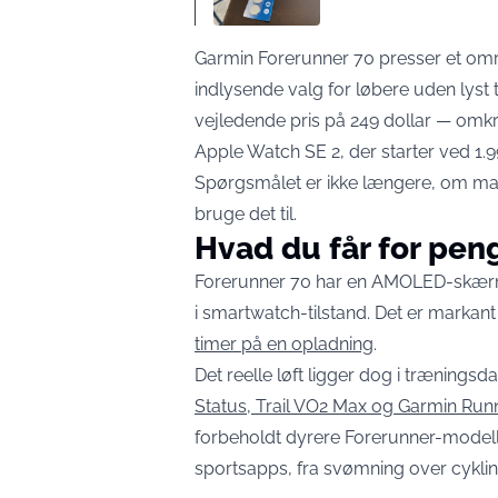
Garmin Forerunner 70 presser et områ
indlysende valg for løbere uden lyst 
vejledende pris på 249 dollar — omkr
Apple Watch SE 2, der starter ved 1.9
Spørgsmålet er ikke længere, om man ha
bruge det til.
Hvad du får for pe
Forerunner 70 har en AMOLED-skærm, 
i smartwatch-tilstand. Det er marka
timer på en opladning
.
Det reelle løft ligger dog i træningsda
Status, Trail VO2 Max og Garmin Ru
forbeholdt dyrere Forerunner-model
sportsapps, fra svømning over cykling