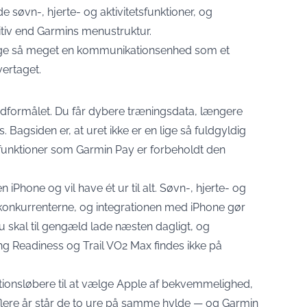
 søvn-, hjerte- og aktivitetsfunktioner, og
itiv end Garmins menustruktur.
lige så meget en kommunikationsenhed som et
ertaget.
edformålet. Du får dybere træningsdata, længere
. Bagsiden er, at uret ikke er en lige så fuldgyldig
 funktioner som Garmin Pay er forbeholdt den
iPhone og vil have ét ur til alt. Søvn-, hjerte- og
 konkurrenterne, og integrationen med iPhone gør
 skal til gengæld lade næsten dagligt, og
g Readiness og Trail VO2 Max findes ikke på
otionsløbere til at vælge Apple af bekvemmelighed,
i flere år står de to ure på samme hylde — og Garmin