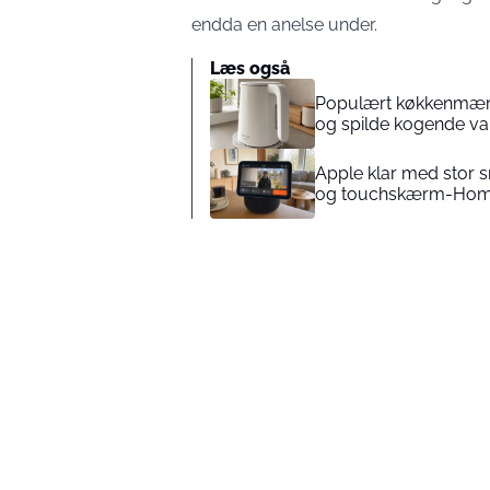
endda en anelse under.
Læs også
Populært køkkenmærke
og spilde kogende v
Apple klar med stor 
og touchskærm-Hom