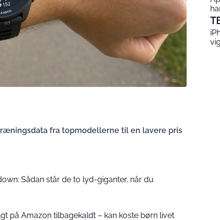
ha
T
iP
vi
æningsdata fra topmodellerne til en lavere pris
wn: Sådan står de to lyd-giganter, når du
lgt på Amazon tilbagekaldt – kan koste børn livet