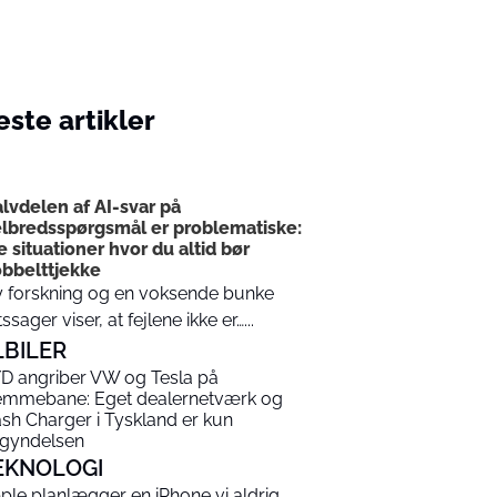
ste artikler
I
lvdelen af AI-svar på
lbredsspørgsmål er problematiske:
e situationer hvor du altid bør
bbelttjekke
 forskning og en voksende bunke
tssager viser, at fejlene ikke er…...
LBILER
D angriber VW og Tesla på
emmebane: Eget dealernetværk og
ash Charger i Tyskland er kun
gyndelsen
EKNOLOGI
ple planlægger en iPhone vi aldrig