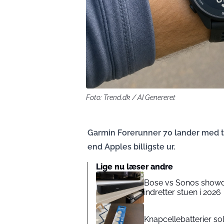
Foto: Trend.dk / AI Genereret
Garmin Forerunner 70 lander med tr
end Apples billigste ur.
Lige nu læser andre
Bose vs Sonos showdo
indretter stuen i 2026
Knapcellebatterier so