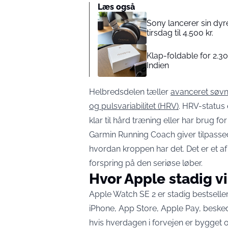
Læs også
Sony lancerer sin dyr
tirsdag til 4.500 kr.
Klap-foldable for 2.30
Indien
Helbredsdelen tæller
avanceret søvn
og pulsvariabilitet (HRV)
. HRV-status 
klar til hård træning eller har brug for 
Garmin Running Coach giver tilpassede
hvordan kroppen har det. Det er et af
forspring på den seriøse løber.
Hvor Apple stadig v
Apple Watch SE 2 er stadig bestseller
iPhone, App Store, Apple Pay, besked
hvis hverdagen i forvejen er bygget