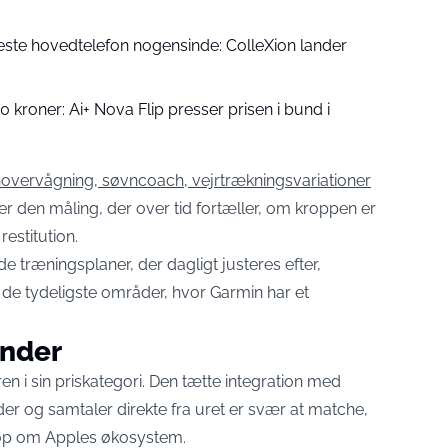
este hovedtelefon nogensinde: ColleXion lander
0 kroner: Ai+ Nova Flip presser prisen i bund i
overvågning, søvncoach, vejrtrækningsvariationer
er den måling, der over tid fortæller, om kroppen er
restitution.
 træningsplaner, der dagligt justeres efter,
 de tydeligste områder, hvor Garmin har et
inder
en i sin priskategori. Den tætte integration med
er og samtaler direkte fra uret er svær at matche,
 op om Apples økosystem.