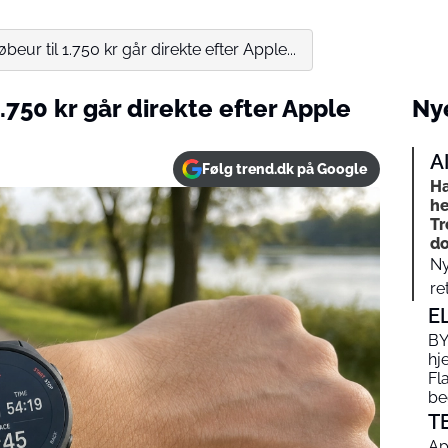
beur til 1.750 kr går direkte efter Apple...
.750 kr går direkte efter Apple
Nye
A
Følg trend.dk på Google
Ha
he
Tr
do
Ny
re
E
BY
hj
Fl
be
T
Ap