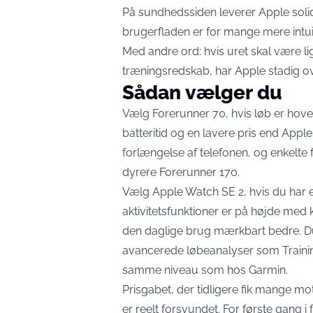
På sundhedssiden leverer Apple solide
brugerfladen er for mange mere intu
Med andre ord: hvis uret skal være 
træningsredskab, har Apple stadig ov
Sådan vælger du
Vælg Forerunner 70, hvis løb er hov
batteritid og en lavere pris end Apples
forlængelse af telefonen, og enkelte
dyrere Forerunner 170.
Vælg Apple Watch SE 2, hvis du har en 
aktivitetsfunktioner er på højde med
den daglige brug mærkbart bedre. Du
avancerede løbeanalyser som Trainin
samme niveau som hos Garmin.
Prisgabet, der tidligere fik mange m
er reelt forsvundet. For første gang 