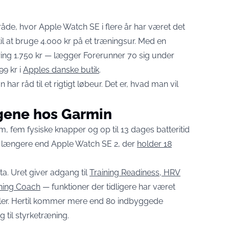
de, hvor Apple Watch SE i flere år har været det
til at bruge 4.000 kr på et træningsur. Med en
ing 1.750 kr — lægger Forerunner 70 sig under
99 kr i
Apples danske butik
.
r råd til et rigtigt løbeur. Det er, hvad man vil
ngene hos Garmin
fem fysiske knapper og op til 13 dages batteritid
nt længere end Apple Watch SE 2, der
holder 18
ta. Uret giver adgang til
Training Readiness, HRV
nning Coach
— funktioner der tidligere har været
ler. Hertil kommer mere end 80 indbyggede
 til styrketræning.