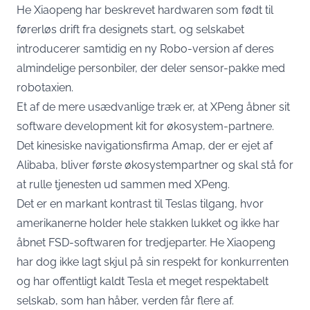
He Xiaopeng
har beskrevet hardwaren
som født til
førerløs drift fra designets start, og selskabet
introducerer samtidig en ny Robo-version af deres
almindelige personbiler, der deler sensor-pakke med
robotaxien.
Et af de mere usædvanlige træk er, at XPeng
åbner sit
software development kit for økosystem-partnere
.
Det kinesiske navigationsfirma Amap, der er ejet af
Alibaba, bliver første økosystempartner og skal stå for
at rulle tjenesten ud sammen med XPeng.
Det er en markant kontrast til Teslas tilgang, hvor
amerikanerne holder hele stakken lukket og ikke har
åbnet FSD-softwaren for tredjeparter. He Xiaopeng
har dog ikke lagt skjul på sin respekt for konkurrenten
og har offentligt kaldt Tesla et meget respektabelt
selskab, som han håber, verden får flere af.