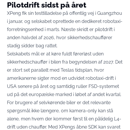
Pilotdrift sidst på året
XPeng fik sin testtilladelse på offentlig vej i Guangzhou
i januar, og selskabet oprettede en dedikeret robotaxi-
forretningsenhed i marts. Næste skridt er pilotdrift i
anden halvdel af 2026, hvor sikkerhedschauffører
stadig sidder bag rattet.
Selskabets mål er at køre
fuldt førerløst uden
sikkerhedschauffør i bilen fra begyndelsen af 2027
. Det
er stort set parallelt med Teslas tidsplan, hvor
amerikanerne sigter mod en udvidet robotaxi-drift i
USA senere på året og samtidig ruller FSD-systemet
ud på det europæiske marked i løbet af andet kvartal.
For brugere af selvkørende biler er det relevante
spørgsmål ikke længere, om kamera-only kan stå
alene, men hvem der kommer først til en pålidelig L4-
drift uden chauffør. Med XPengs åbne SDK kan svaret