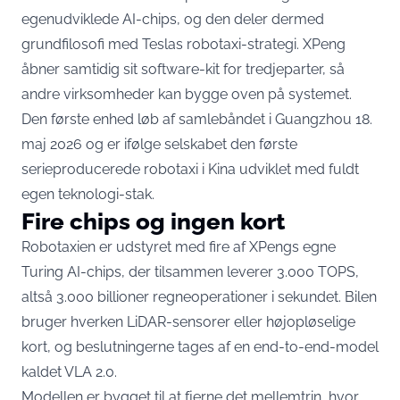
egenudviklede AI-chips, og den deler dermed
grundfilosofi med Teslas robotaxi-strategi. XPeng
åbner samtidig sit software-kit for tredjeparter, så
andre virksomheder kan bygge oven på systemet.
Den første enhed
løb af samlebåndet i Guangzhou 18.
maj 2026
og er ifølge selskabet den første
serieproducerede robotaxi i Kina udviklet med fuldt
egen teknologi-stak.
Fire chips og ingen kort
Robotaxien er udstyret med fire af XPengs egne
Turing AI-chips, der tilsammen leverer 3.000 TOPS,
altså 3.000 billioner regneoperationer i sekundet. Bilen
bruger hverken LiDAR-sensorer eller højopløselige
kort
, og beslutningerne tages af en end-to-end-model
kaldet VLA 2.0.
Modellen er bygget til at fjerne det mellemtrin, hvor