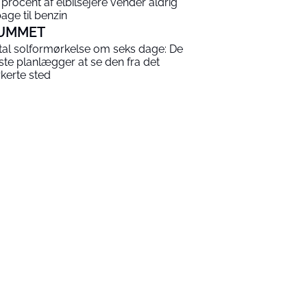
 procent af elbilsejere vender aldrig
bage til benzin
UMMET
tal solformørkelse om seks dage: De
este planlægger at se den fra det
rkerte sted