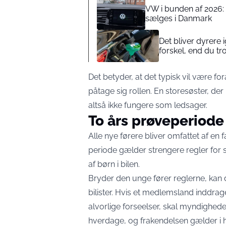
VW i bunden af 2026: 
sælges i Danmark
Det bliver dyrere
forskel, end du tr
Det betyder, at det typisk vil være f
påtage sig rollen. En storesøster, der 
altså ikke fungere som ledsager.
To års prøveperiod
Alle nye førere bliver omfattet af en
periode gælder strengere regler for s
af børn i bilen.
Bryder den unge fører reglerne, kan 
bilister. Hvis et medlemsland inddrag
alvorlige forseelser, skal myndighed
hverdage, og frakendelsen gælder i 