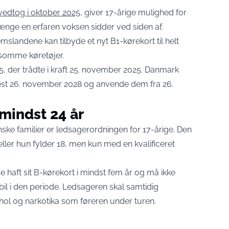
edtog i oktober 2025
, giver 17-årige mulighed for
 længe en erfaren voksen sidder ved siden af.
mslandene kan tilbyde et nyt B1-kørekort til helt
ngsomme køretøjer.
5
, der trådte i kraft 25. november 2025. Danmark
nest 26. november 2028 og anvende dem fra 26.
mindst 24 år
ske familier er ledsagerordningen for 17-årige. Den
 eller hun fylder 18, men kun med en kvalificeret
e haft sit B-kørekort i mindst fem år og må ikke
 bil i den periode. Ledsageren skal samtidig
ol og narkotika som føreren under turen.