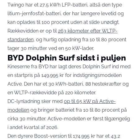
Twingo har et 27,5 kWh LFP-batteri, altså den type
litium-jernfosfat-batteri, der har længere levetid og
kan oplades til 100 procent uden at slide unødigt.
Rækkevidden er op til
263 kilometer efter WLTP-
standarden
, og hurtig opladning fra 10 til 80 procent
tager 30 minutter ved en 50 kW-lader.
BYD Dolphin Surf sidst i puljen
Kineserne fra BYD har lagt deres Dolphin Surf ind med
en startpris på 149.995 kr for indstigningsmodellen
Active. Den har et 30 kWh-batteri, 88 hestekræfter og
en WLTP-rækkevidde på 220 kilometer.
DC-lynladning sker med
op til 65 kW på Active-
modellen
og bringer batteriet fra 10 til 80 procent på
cirka 30 minutter. Active-modellen er først tilgængelig
i andet kvartal af 2026.
Den dyrere Boost-version til 174.995 kr har et 43,2