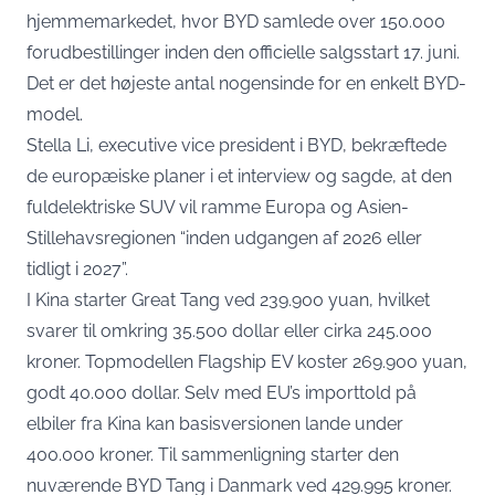
hjemmemarkedet, hvor BYD samlede over 150.000
forudbestillinger inden den officielle salgsstart 17. juni.
Det er det højeste antal nogensinde for en enkelt BYD-
model.
Stella Li, executive vice president i BYD,
bekræftede
de europæiske planer i et interview
og sagde, at den
fuldelektriske SUV vil ramme Europa og Asien-
Stillehavsregionen “inden udgangen af 2026 eller
tidligt i 2027”.
I Kina starter Great Tang ved 239.900 yuan, hvilket
svarer til omkring 35.500 dollar eller cirka 245.000
kroner. Topmodellen Flagship EV koster 269.900 yuan,
godt 40.000 dollar. Selv med EU’s importtold på
elbiler fra Kina kan basisversionen lande under
400.000 kroner. Til sammenligning starter den
nuværende
BYD Tang i Danmark ved 429.995 kroner
.