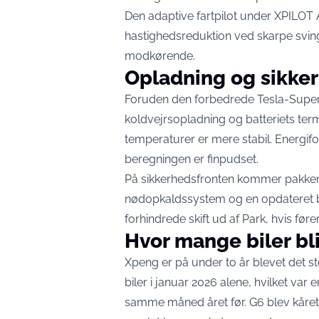
Den adaptive fartpilot under XPILOT A
hastighedsreduktion ved skarpe sving
modkørende.
Opladning og sikke
Foruden den forbedrede Tesla-Superc
koldvejrsopladning og batteriets term
temperaturer er mere stabil. Energif
beregningen er finpudset.
På sikkerhedsfronten kommer pakken
nødopkaldssystem og en opdateret bjæ
forhindrede skift ud af Park, hvis føre
Hvor mange biler bl
Xpeng er på under to år blevet det s
biler i januar 2026 alene, hvilket va
samme måned året før. G6 blev kår