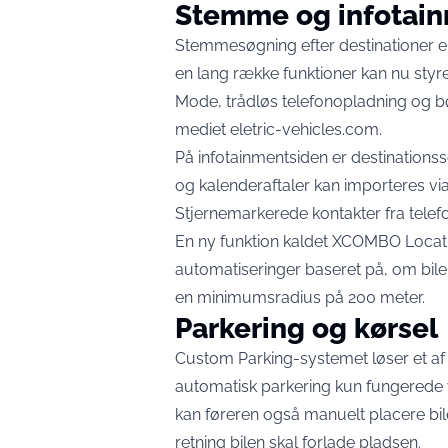
Stemme og infotai
Stemmesøgning efter destinationer er
en lang række funktioner kan nu sty
Mode, trådløs telefonopladning og b
mediet eletric-vehicles.com
.
På infotainmentsiden er destinationss
og kalenderaftaler kan importeres via .
Stjernemarkerede kontakter fra telefo
En ny funktion kaldet XCOMBO Locati
automatiseringer baseret på, om bile
en minimumsradius på 200 meter.
Parkering og kørsel
Custom Parking-systemet løser et af de
automatisk parkering kun fungerede 
kan føreren også manuelt placere bilen
retning bilen skal forlade pladsen.