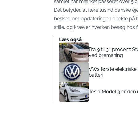
samlet har mærket passeret over 5.000
Det betyder, at flere tusind danske ej
besked om opdateringen direkte på bi
stille, og kræver hverken besøg hos fo
Læs også
Fra 9 til 31 procent: S
ved bremsning
VWs første elektriske 
batteri
Tesla Model 3 er den 