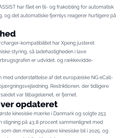
SSIST har fået en til- og frakobling for automatisk
, og det automatiske fjernlys reagerer hurtigere på
rhed
harger-kompatibilitet har Xpeng justeret
iske styring, så ladehastigheden i lave
orbrugsgrafen er udvidet, og rækkevidde-
 med understøttelse af det europæiske NG eCall-
rgningsvejledning. Restriktionen, der tidligere
rsædet var tilbagelænet, er fjernet.
iver opdateret
tørste kinesiske mærke i Danmark og solgte 253
r en stigning på 43,8 procent sammenlignet med
et som
den mest populære kinesiske bil i 2025
, og