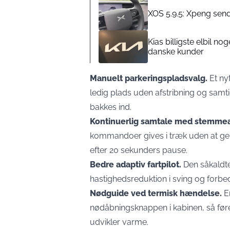
XOS 5.9.5: Xpeng send
Kias billigste elbil nog
danske kunder
Manuelt parkeringspladsvalg.
Et ny
ledig plads uden afstribning og samti
bakkes ind.
Kontinuerlig samtale med stemmea
kommandoer gives i træk uden at ge
efter 20 sekunders pause.
Bedre adaptiv fartpilot.
Den såkaldte
hastighedsreduktion i sving og forbedr
Nødguide ved termisk hændelse.
En
nødåbningsknappen i kabinen, så fører
udvikler varme.