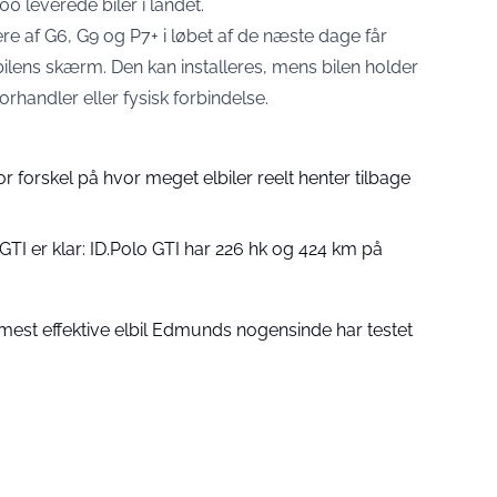
 leverede biler i landet.
ere af G6, G9 og P7+ i løbet af de næste dage får
lens skærm. Den kan installeres, mens bilen holder
rhandler eller fysisk forbindelse.
tor forskel på hvor meget elbiler reelt henter tilbage
GTI er klar: ID.Polo GTI har 226 hk og 424 km på
mest effektive elbil Edmunds nogensinde har testet