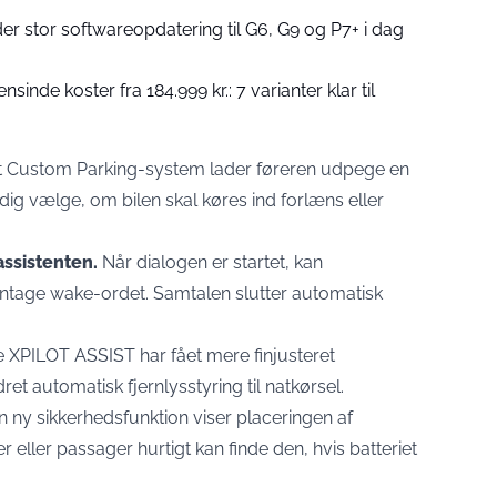
er stor softwareopdatering til G6, G9 og P7+ i dag
ensinde koster fra 184.999 kr.: 7 varianter klar til
t Custom Parking-system lader føreren udpege en
dig vælge, om bilen skal køres ind forlæns eller
ssistenten.
Når dialogen er startet, kan
ntage wake-ordet. Samtalen slutter automatisk
 XPILOT ASSIST har fået mere finjusteret
et automatisk fjernlysstyring til natkørsel.
 ny sikkerhedsfunktion viser placeringen af
 eller passager hurtigt kan finde den, hvis batteriet