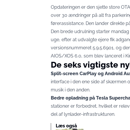
Opdateringen er den sjette store OT
over 30 ændringer på alt fra parkeri
førerassistance. Den lander direkte p
Den brede udrulning starter mandag d
uge, efter at udvalgte ejere fik adgan
versionsnummeret 5.9.5.6901, og de
AIOS/XOS 6.0
, som blev lanceret i Ki
De seks vigtigste n
Split-screen CarPlay og Android Au
interface i den ene side af skærmen
musik i den anden.
Bedre opladning på Tesla Supercha
stationer er forbedret, hvilket er re
del af lynlader-infrastrukturen.
Læs også