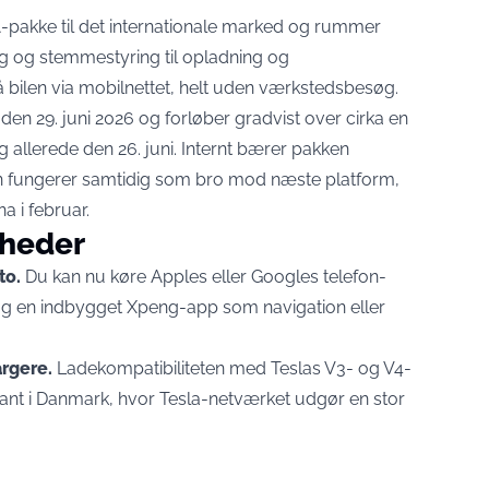
A-pakke til det internationale marked og rummer
ng og stemmestyring til opladning og
å bilen via mobilnettet, helt uden værkstedsbesøg.
en 29. juni 2026 og forløber gradvist over cirka en
g allerede den 26. juni. Internt bærer pakken
n fungerer samtidig som
bro mod næste platform,
na i februar.
yheder
to.
Du kan nu køre Apples eller Googles telefon-
 og en indbygget Xpeng-app som navigation eller
rgere.
Ladekompatibiliteten med Teslas V3- og V4-
levant i Danmark, hvor Tesla-netværket udgør en stor