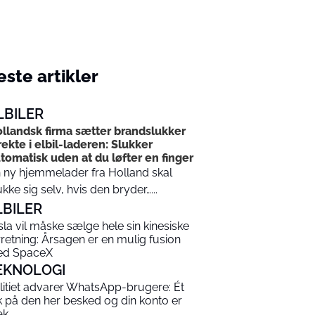
ste artikler
LBILER
llandsk firma sætter brandslukker
rekte i elbil-laderen: Slukker
tomatisk uden at du løfter en finger
 ny hjemmelader fra Holland skal
ukke sig selv, hvis den bryder…...
LBILER
sla vil måske sælge hele sin kinesiske
rretning: Årsagen er en mulig fusion
d SpaceX
EKNOLOGI
litiet advarer WhatsApp-brugere: Ét
ik på den her besked og din konto er
æk