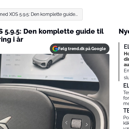
med XOS 5.9.5: Den komplette guide...
 5.9.5: Den komplette guide til
Nye
ng i år
E
Følg trend.dk på Google
Ho
di
au
En
sl
E
Te
fo
me
T
Po
kl
v