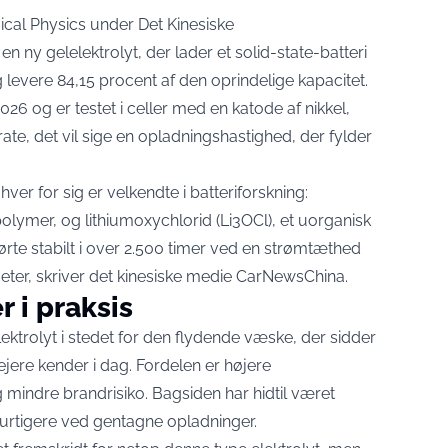
ical Physics under Det Kinesiske
ny gelelektrolyt, der lader et solid-state-batteri
 levere 84,15 procent af den oprindelige kapacitet.
 2026 og er testet i celler med en katode af nikkel,
te, det vil sige en opladningshastighed, der fylder
ver for sig er velkendte i batteriforskning:
polymer, og lithiumoxychlorid (Li3OCl), et uorganisk
kørte stabilt i over 2.500 timer ved en strømtæthed
eter,
skriver det kinesiske medie CarNewsChina
.
 i praksis
lektrolyt i stedet for den flydende væske, der sidder
lejere kender i dag. Fordelen er højere
 mindre brandrisiko. Bagsiden har hidtil været
s hurtigere ved gentagne opladninger.