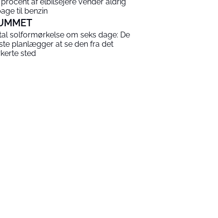
 procent af elbilsejere vender aldrig
bage til benzin
UMMET
tal solformørkelse om seks dage: De
este planlægger at se den fra det
rkerte sted