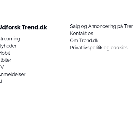
Salg og Annoncering på Tre
Udforsk Trend.dk
Kontakt os
Streaming
Om Trend.dk
Nyheder
Privatlivspolitik og cookies
Mobil
lbiler
TV
Anmeldelser
I