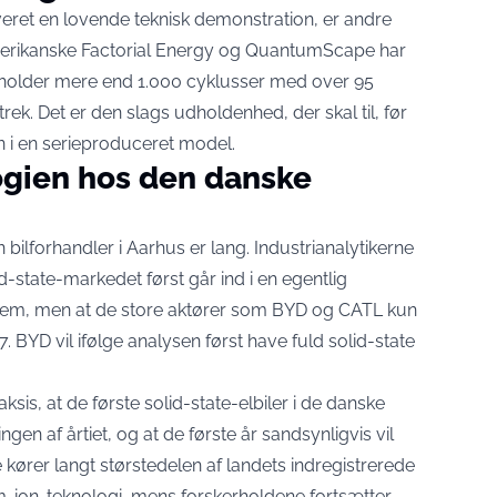
eret en lovende teknisk demonstration, er andre
merikanske Factorial Energy og QuantumScape har
er holder mere end 1.000 cyklusser med over 95
trek
. Det er den slags udholdenhed, der skal til, før
n i en serieproduceret model.
ogien hos den danske
en bilforhandler i Aarhus er lang. Industrianalytikerne
lid-state-markedet
først går ind i en egentlig
rem
, men at de store aktører som BYD og CATL kun
 BYD vil ifølge analysen først have fuld solid-state
ksis, at de første solid-state-elbiler i de danske
gen af årtiet, og at de første år sandsynligvis vil
kører langt størstedelen af landets indregistrerede
um-ion-teknologi, mens forskerholdene fortsætter