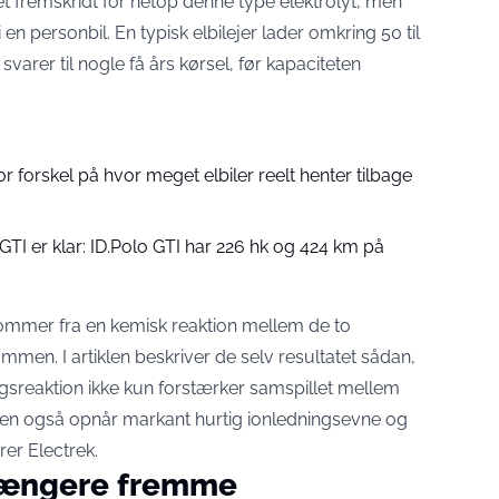
et fremskridt for netop denne type elektrolyt, men
 i en personbil. En typisk elbilejer lader omkring 50 til
varer til nogle få års kørsel, før kapaciteten
tor forskel på hvor meget elbiler reelt henter tilbage
GTI er klar: ID.Polo GTI har 226 hk og 424 km på
ommer fra en kemisk reaktion mellem de to
mmen. I artiklen beskriver de selv resultatet sådan,
ngsreaktion ikke kun forstærker samspillet mellem
en også opnår markant hurtig ionledningsevne og
rer Electrek
.
 længere fremme