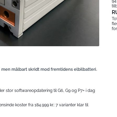
94
til
R
To
fl
fo
e, men målbart skridt mod fremtidens elbilbatteri.
er stor softwareopdatering til G6, G9 og P7+ i dag
ensinde koster fra 184.999 kr.: 7 varianter klar til