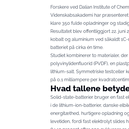
Forskere ved Dalian Institute of Chem
Videnskabsakademi har præsenteret en 
klare 350 fulde opladninger og stadig
Resultatet blev offentliggjort 22. juni
kobalt og aluminium ved såkaldt 1C-ra
batteriet på cirka én time.
Studiet kombinerer to materialer, der h
polyvinylidenfluorid (PVDF), en plast
lithium-salt. Symmetriske testceller 
på 0,1 milliampere per kvadratcentim
Hvad tallene betyder
Solid-state-batterier bruger en fast e
i de lithium-ion-batterier, danske elbi
energitæthed, hurtigere opladning og
levetiden, fordi fast elektrolyt slide