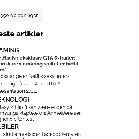
r 350 opladninger
ste artikler
AMING
tflix får eksklusiv GTA 6-trailer:
anskaren omkring spillet er hidtil
et”
ckstar giver Netflix seks timers
rspring på den store GTA 6-
æsentation 27.…...
EKNOLOGI
laxy Z Flip 8 kan være enden på
msungs klaptelefon: Anmeldere ser
gnene efter test
LBILER
t studie modsiger Facebook-myten: