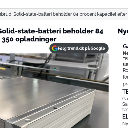
brud: Solid-state-batteri beholder 84 procent kapacitet efte
olid-state-batteri beholder 84
Nye
r 350 opladninger
G
Følg trend.dk på Google
Ne
“F
us
Ro
fo
pr
T
Ga
Sa
te
E
Ny