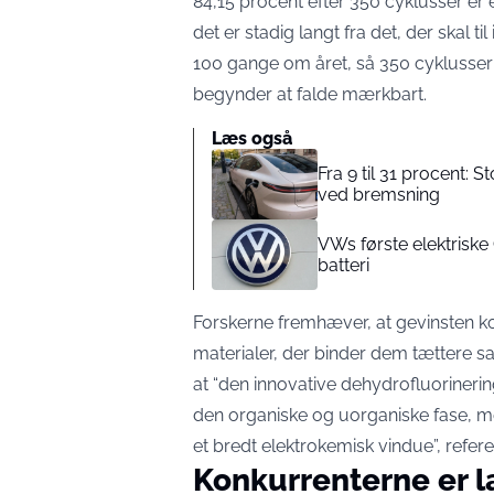
84,15 procent efter 350 cyklusser er 
det er stadig langt fra det, der skal til
100 gange om året, så 350 cyklusser s
begynder at falde mærkbart.
Læs også
Fra 9 til 31 procent: S
ved bremsning
VWs første elektriske 
batteri
Forskerne fremhæver, at gevinsten k
materialer, der binder dem tættere sa
at “den innovative dehydrofluorineri
den organiske og uorganiske fase, m
et bredt elektrokemisk vindue”,
refere
Konkurrenterne er