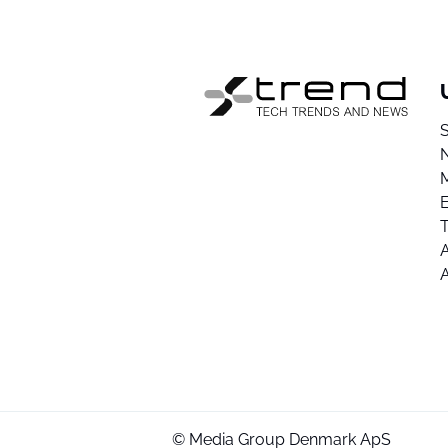
E
A
© Media Group Denmark ApS