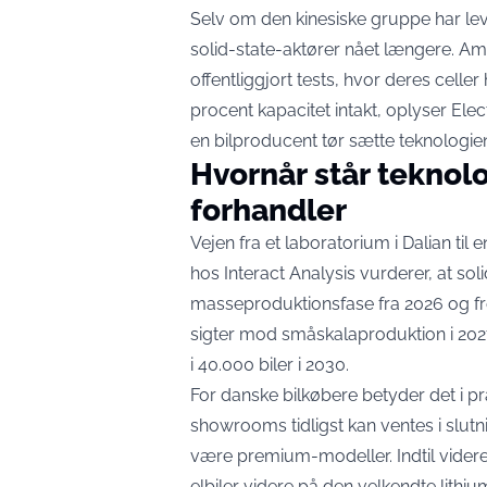
Selv om den kinesiske gruppe har lev
solid-state-aktører nået længere. A
offentliggjort tests, hvor deres cell
procent kapacitet intakt,
oplyser Elec
en bilproducent tør sætte teknologie
Hvornår står teknol
forhandler
Vejen fra et laboratorium i Dalian til 
hos Interact Analysis vurderer, at so
masseproduktionsfase fra 2026 og f
sigter mod småskalaproduktion i 2027.
i 40.000 biler i 2030.
For danske bilkøbere betyder det i pra
showrooms tidligst kan ventes i slutnin
være premium-modeller. Indtil videre 
elbiler videre på den velkendte lithi