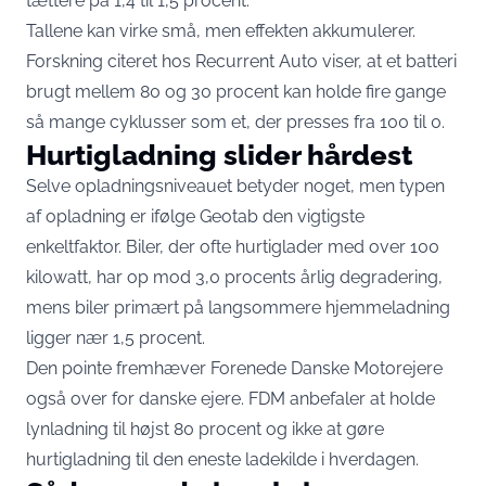
tættere på 1,4 til 1,5 procent.
Tallene kan virke små, men effekten akkumulerer.
Forskning citeret hos Recurrent Auto viser, at et batteri
brugt mellem 80 og 30 procent kan holde
fire gange
så mange cyklusser
som et, der presses fra 100 til 0.
Hurtigladning slider hårdest
Selve opladningsniveauet betyder noget, men typen
af opladning er ifølge Geotab den vigtigste
enkeltfaktor. Biler, der ofte hurtiglader med over 100
kilowatt, har op mod 3,0 procents årlig degradering,
mens biler primært på langsommere hjemmeladning
ligger nær 1,5 procent.
Den pointe fremhæver Forenede Danske Motorejere
også over for danske ejere. FDM anbefaler at
holde
lynladning til højst 80 procent
og ikke at gøre
hurtigladning til den eneste ladekilde i hverdagen.