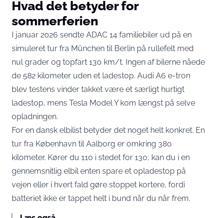
Hvad det betyder for
sommerferien
I januar 2026 sendte ADAC 14 familiebiler ud på en
simuleret tur fra München til Berlin på rullefelt med
nul grader og topfart 130 km/t.
Ingen af bilerne nåede
de 582 kilometer uden et ladestop
. Audi A6 e-tron
blev testens vinder takket være et særligt hurtigt
ladestop, mens Tesla Model Y kom længst på selve
opladningen.
For en dansk elbilist betyder det noget helt konkret. En
tur fra København til Aalborg er omkring 380
kilometer. Kører du 110 i stedet for 130, kan du i en
gennemsnitlig elbil enten spare et opladestop på
vejen eller i hvert fald gøre stoppet kortere, fordi
batteriet ikke er tappet helt i bund når du når frem.
Læs også