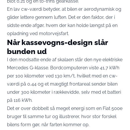
blot 0,21 og en to-trins gearkasse.
En lav cw-værdi betyder, at bilen er aerodynamisk og
glider lettere gennem luften. Det er den faktor, der i
sidste ende afgør, hvem der kan holde længst på en
opladning ved motorvejsfart.
Når kassevogns-design slår
bunden ud
I den modsatte ende af skalaen står den nye elektriske
Mercedes G-klasse. Bordcomputeren viste
41,7 kWh
per 100 kilometer
ved 130 km/t, hvilket med en cw-
værdi på 0,44 og et mægtigt frontareal sender bilen
under 300 kilometer i rækkevidde, selv med et batteri
på 116 kWh.
Det er over dobbelt så meget energi som en Fiat 500e
bruger til samme tur og illustrerer, hvor stor forskel
bilens form gør, når farten kommer op.