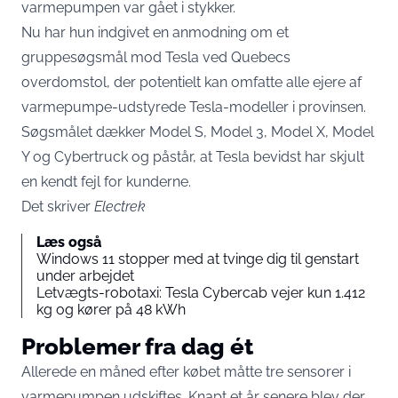
varmepumpen var gået i stykker.
Nu har hun indgivet en anmodning om et
gruppesøgsmål mod Tesla ved Quebecs
overdomstol, der potentielt kan omfatte alle ejere af
varmepumpe-udstyrede Tesla-modeller i provinsen.
Søgsmålet dækker Model S, Model 3, Model X, Model
Y og Cybertruck og påstår, at Tesla bevidst har skjult
en kendt fejl for kunderne.
Det skriver
Electrek
Læs også
Windows 11 stopper med at tvinge dig til genstart
under arbejdet
Letvægts-robotaxi: Tesla Cybercab vejer kun 1.412
kg og kører på 48 kWh
Problemer fra dag ét
Allerede en måned efter købet måtte tre sensorer i
varmepumpen udskiftes. Knapt et år senere blev der