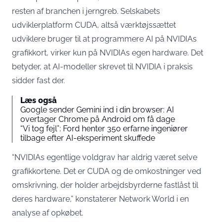
resten af branchen i jerngreb. Selskabets
udviklerplatform CUDA, altså værktøjssættet
udviklere bruger til at programmere AI på NVIDIAs
grafikkort, virker kun på NVIDIAs egen hardware. Det
betyder, at AI-modeller skrevet til NVIDIA i praksis
sidder fast der.
Læs også
Google sender Gemini ind i din browser: AI
overtager Chrome på Android om få dage
“Vi tog fejl”: Ford henter 350 erfarne ingeniører
tilbage efter AI-eksperiment skuffede
“NVIDIAs egentlige voldgrav har aldrig været selve
grafikkortene. Det er CUDA og de omkostninger ved
omskrivning, der holder arbejdsbyrderne fastlåst til
deres hardware,”
konstaterer Network World
i en
analyse af opkøbet.