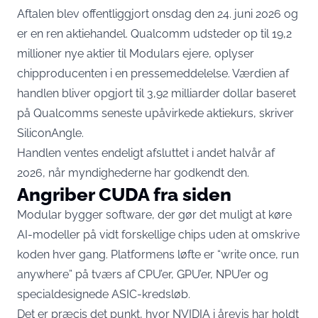
Aftalen blev offentliggjort onsdag den 24. juni 2026 og
er en ren aktiehandel. Qualcomm udsteder op til 19,2
millioner nye aktier til Modulars ejere,
oplyser
chipproducenten i en pressemeddelelse
. Værdien af
handlen bliver opgjort til 3,92 milliarder dollar baseret
på Qualcomms seneste upåvirkede aktiekurs,
skriver
SiliconAngle
.
Handlen ventes endeligt afsluttet i andet halvår af
2026, når myndighederne har godkendt den.
Angriber CUDA fra siden
Modular bygger software, der gør det muligt at køre
AI-modeller på vidt forskellige chips uden at omskrive
koden hver gang. Platformens løfte er “write once, run
anywhere” på tværs af CPU’er, GPU’er, NPU’er og
specialdesignede ASIC-kredsløb.
Det er præcis det punkt, hvor NVIDIA i årevis har holdt