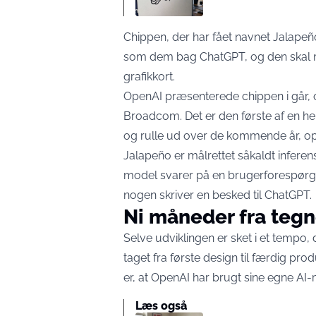
Chippen, der har fået navnet Jalapeño
som dem bag ChatGPT, og den skal m
grafikkort.
OpenAI præsenterede chippen i går,
Broadcom. Det er den første af en hel
og rulle ud over de kommende år,
op
Jalapeño er målrettet såkaldt inferen
model svarer på en brugerforespørgs
nogen skriver en besked til ChatGPT.
Ni måneder fra tegn
Selve udviklingen er sket i et tempo,
taget fra første design til færdig pro
er, at OpenAI har brugt sine egne AI-
Læs også