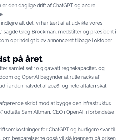
 er den daglige drift af ChatGPT og andre
e.
dlejre alt det, vi har lært af at udvikle vores
en,” sagde Greg Brockman, medstifter og præsident i
dcom
oprindeligt blev annonceret
tilbage i oktober
dst på året
ter samlet set 10 gigawatt regnekapacitet, og
oadcom og OpenAI begynder at rulle racks af
 i anden halvdel af 2026, og hele aftalen skal
.
fgørende skridt mod at bygge den infrastruktur,
iale,” udtalte Sam Altman, CEO i OpenAI, i forbindelse
iftsomkostninger for ChatGPT og hurtigere svar til
, om besparelserne også vil slå igennem på prisen