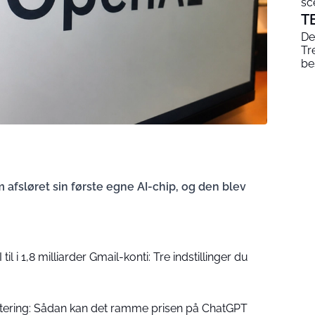
sc
T
De
Tr
be
sløret sin første egne AI-chip, og den blev
il i 1,8 milliarder Gmail-konti: Tre indstillinger du
notering: Sådan kan det ramme prisen på ChatGPT