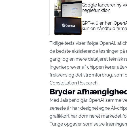
Google lancerer ny vi
nøglefunktion
GPT-5.6 er her: OpenA
kun en håndfuld firm
Tidlige tests viser ifølge OpenAI, at
de bedste eksisterende løsninger på 
gang, og en mere detaljeret teknisk 
Ingeniørprøver af chippen kører alle
frekvens og det strømforbrug, som 
Constellation Research
.
Bryder afhængighed
Med Jalapeño går OpenAI samme vej
seneste år har designet egne AI-chips 
grafikkort har domineret markedet for
Tunge opgaver som selve træningen af