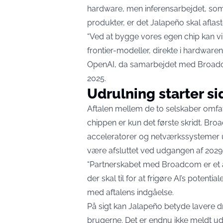
hardware, men inferensarbejdet, som
produkter, er det Jalapeño skal aflast
“Ved at bygge vores egen chip kan vi in
frontier-modeller, direkte i hardwar
OpenAI, da samarbejdet med Broa
2025.
Udrulning starter si
Aftalen mellem de to selskaber omfat
chippen er kun det første skridt. Br
acceleratorer og netværkssystemer ud
være afsluttet ved udgangen af 2029
“Partnerskabet med Broadcom er et a
der skal til for at frigøre AI’s potent
med aftalens indgåelse.
På sigt kan Jalapeño betyde lavere dr
brugerne. Det er endnu ikke meldt ud