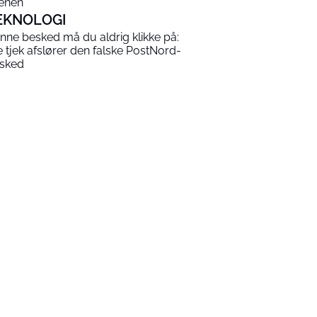
enen
EKNOLOGI
nne besked må du aldrig klikke på:
e tjek afslører den falske PostNord-
sked