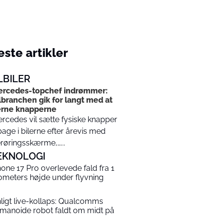
ste artikler
LBILER
rcedes-topchef indrømmer:
lbranchen gik for langt med at
erne knapperne
rcedes vil sætte fysiske knapper
lbage i bilerne efter årevis med
røringsskærme,…...
EKNOLOGI
hone 17 Pro overlevede fald fra 1
lometers højde under flyvning
nligt live-kollaps: Qualcomms
manoide robot faldt om midt på