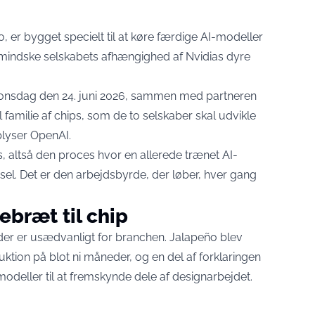
, er bygget specielt til at køre færdige AI-modeller
indske selskabets afhængighed af Nvidias dyre
 onsdag den 24. juni 2026, sammen med partneren
 familie af chips, som de to selskaber skal udvikle
lyser OpenAI
.
s, altså den proces hvor en allerede trænet AI-
el. Det er den arbejdsbyrde, der løber, hver gang
ebræt til chip
 der er usædvanligt for branchen. Jalapeño blev
duktion på blot ni måneder
, og en del af forklaringen
modeller til at fremskynde dele af designarbejdet.