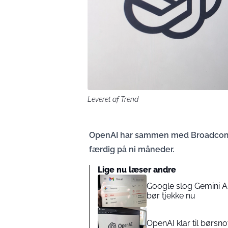
Leveret af Trend
OpenAI har sammen med Broadcom af
færdig på ni måneder.
Lige nu læser andre
Google slog Gemini AI t
bør tjekke nu
OpenAI klar til børs