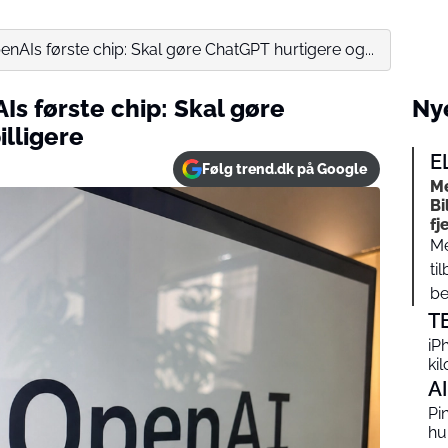
AIs første chip: Skal gøre ChatGPT hurtigere og...
s første chip: Skal gøre
Nye
lligere
E
Følg trend.dk på Google
Me
Bi
fj
Me
ti
be
T
iP
ki
AI
Pi
hu