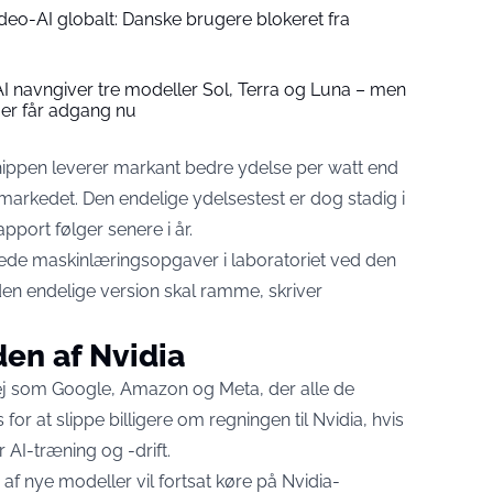
deo-AI globalt: Danske brugere blokeret fra
I navngiver tre modeller Sol, Terra og Luna – men
aer får adgang nu
 chippen leverer markant bedre ydelse per watt end
markedet. Den endelige ydelsestest er dog stadig i
rapport
følger senere i år
.
rede maskinlæringsopgaver i laboratoriet ved den
den endelige version skal ramme,
skriver
en af Nvidia
 som Google, Amazon og Meta, der alle de
for at slippe billigere om regningen til Nvidia, hvis
 AI-træning og -drift.
 nye modeller vil fortsat køre på Nvidia-