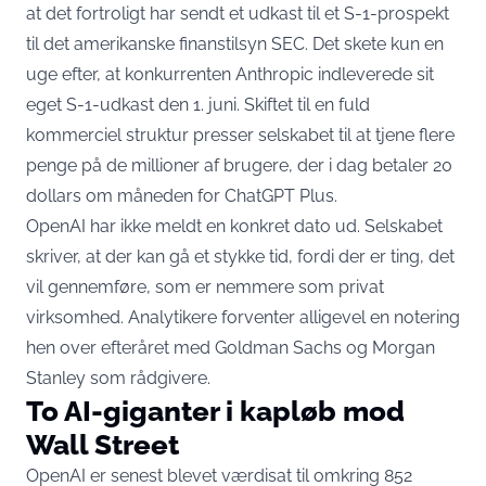
at det fortroligt har sendt et udkast til et S-1-prospekt
til det amerikanske finanstilsyn SEC. Det skete kun en
uge efter, at konkurrenten
Anthropic indleverede sit
eget S-1-udkast
den 1. juni. Skiftet til en fuld
kommerciel struktur presser selskabet til at tjene flere
penge på de millioner af brugere, der i dag betaler 20
dollars om måneden for ChatGPT Plus.
OpenAI har ikke meldt en konkret dato ud. Selskabet
skriver, at der kan gå et stykke tid, fordi der er ting, det
vil gennemføre, som er nemmere som privat
virksomhed. Analytikere forventer alligevel en notering
hen over efteråret med Goldman Sachs og Morgan
Stanley som rådgivere.
To AI-giganter i kapløb mod
Wall Street
OpenAI er senest blevet værdisat til omkring 852