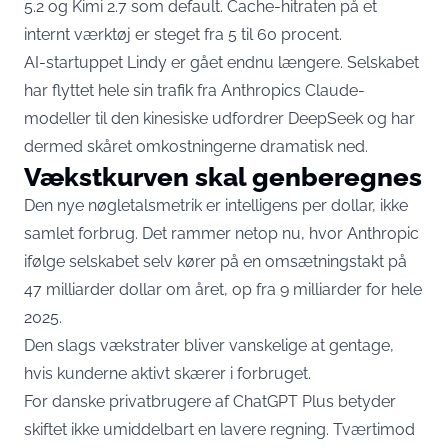
5.2 og Kimi 2.7 som default. Cache-hitraten på et
internt værktøj
er steget fra 5 til 60 procent
.
AI-startuppet Lindy er gået endnu længere. Selskabet
har flyttet
hele sin trafik fra Anthropics Claude-
modeller til den kinesiske udfordrer DeepSeek
og har
dermed skåret omkostningerne dramatisk ned.
Vækstkurven skal genberegnes
Den nye nøgletalsmetrik er intelligens per dollar, ikke
samlet forbrug. Det rammer netop nu, hvor Anthropic
ifølge selskabet selv kører på en omsætningstakt på
47 milliarder dollar om året, op fra 9 milliarder for hele
2025.
Den slags vækstrater bliver vanskelige at gentage,
hvis kunderne aktivt skærer i forbruget.
For danske privatbrugere af ChatGPT Plus betyder
skiftet ikke umiddelbart en lavere regning. Tværtimod