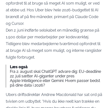
opfordret til at bruge så meget AI som muligt, er ved
at ebbe ud. Hos Uber blev hele 2026-budgettet til AI
brændt af på fire måneder, primært på Claude Code
og Cursor.
Den 2. juni indførte selskabet
en månedlig grænse på
1.500 dollar per medarbejder per kodeværktøj
.
Tidligere blev medarbejderne tværtimod opfordret til
at bruge AI så meget som muligt, og interne ranglister
fulgte forbruget.
Læs også
Fra 2. august skal ChatGPT advare dig: EU-deadline
22. juli sætter AI-giganter under pres
Apple Intelligence eller Gemini: Hvem passer bedst
på dine data i 2026?
Ubers driftsdirektør Andrew Macdonald har sat ord på
tvivlen om udbyttet. “Hvis du ikke reelt kan trække en