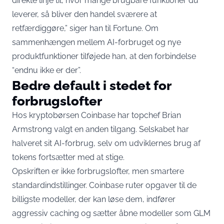
direkte linje til, hvor mange brugbare funktioner du
leverer, så bliver den handel sværere at
retfærdiggøre,”
siger han til Fortune
. Om
sammenhængen mellem AI-forbruget og nye
produktfunktioner tilføjede han, at den forbindelse
“endnu ikke er der”.
Bedre default i stedet for
forbrugslofter
Hos kryptobørsen Coinbase har topchef Brian
Armstrong valgt en anden tilgang. Selskabet har
halveret sit AI-forbrug, selv om udviklernes brug af
tokens fortsætter med at stige.
Opskriften er ikke forbrugslofter, men smartere
standardindstillinger. Coinbase ruter opgaver til de
billigste modeller, der kan løse dem, indfører
aggressiv caching og sætter åbne modeller som GLM